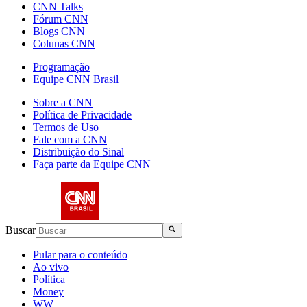
CNN Talks
Fórum CNN
Blogs CNN
Colunas CNN
Programação
Equipe CNN Brasil
Sobre a CNN
Política de Privacidade
Termos de Uso
Fale com a CNN
Distribuição do Sinal
Faça parte da Equipe CNN
Buscar
Pular para o conteúdo
Ao vivo
Política
Money
WW