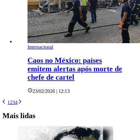
Internacional
Caos no México: países
emitem alertas após morte de
chefe de cartel
23/02/2026 | 12:13
1
2
3
4
Mais lidas