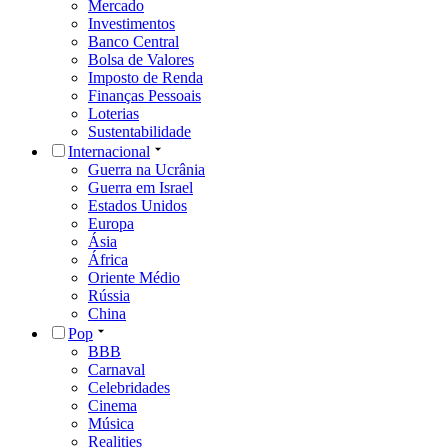
Mercado
Investimentos
Banco Central
Bolsa de Valores
Imposto de Renda
Finanças Pessoais
Loterias
Sustentabilidade
Internacional
Guerra na Ucrânia
Guerra em Israel
Estados Unidos
Europa
Ásia
África
Oriente Médio
Rússia
China
Pop
BBB
Carnaval
Celebridades
Cinema
Música
Realities