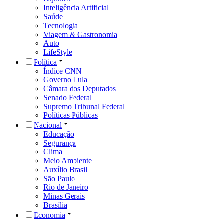
Inteligência Artificial
Saúde
Tecnologia
Viagem & Gastronomia
Auto
LifeStyle
Política
Índice CNN
Governo Lula
Câmara dos Deputados
Senado Federal
Supremo Tribunal Federal
Políticas Públicas
Nacional
Educação
Segurança
Clima
Meio Ambiente
Auxílio Brasil
São Paulo
Rio de Janeiro
Minas Gerais
Brasília
Economia