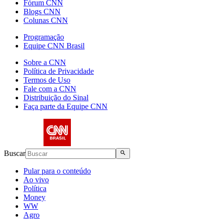
Fórum CNN
Blogs CNN
Colunas CNN
Programação
Equipe CNN Brasil
Sobre a CNN
Política de Privacidade
Termos de Uso
Fale com a CNN
Distribuição do Sinal
Faça parte da Equipe CNN
Buscar
Pular para o conteúdo
Ao vivo
Política
Money
WW
Agro