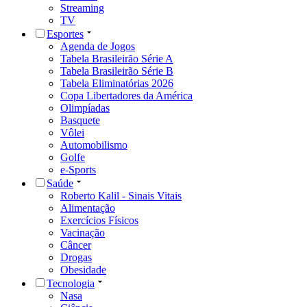
Streaming
TV
Esportes
Agenda de Jogos
Tabela Brasileirão Série A
Tabela Brasileirão Série B
Tabela Eliminatórias 2026
Copa Libertadores da América
Olimpíadas
Basquete
Vôlei
Automobilismo
Golfe
e-Sports
Saúde
Roberto Kalil - Sinais Vitais
Alimentação
Exercícios Físicos
Vacinação
Câncer
Drogas
Obesidade
Tecnologia
Nasa