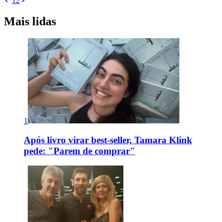
1
2
Mais lidas
1
Após livro virar best-seller, Tamara Klink
pede: "Parem de comprar"