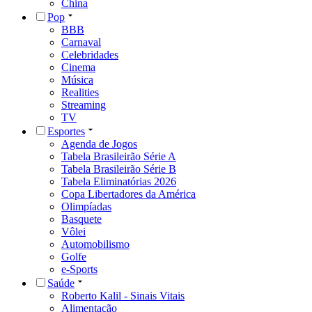
China
Pop
BBB
Carnaval
Celebridades
Cinema
Música
Realities
Streaming
TV
Esportes
Agenda de Jogos
Tabela Brasileirão Série A
Tabela Brasileirão Série B
Tabela Eliminatórias 2026
Copa Libertadores da América
Olimpíadas
Basquete
Vôlei
Automobilismo
Golfe
e-Sports
Saúde
Roberto Kalil - Sinais Vitais
Alimentação