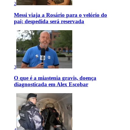
2
Messi viaja a Rosário para o velório do
pai; despedida será reservada
3
O que é a miastenia gravis, doença
diagnosticada em Alex Escobar
4