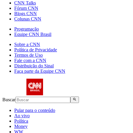
CNN Talks
Fórum CNN
Blogs CNN
Colunas CNN
Programação
Equipe CNN Brasil
Sobre a CNN
Política de Privacidade
Termos de Uso
Fale com a CNN
Distribuição do Sinal
Faça parte da Equipe CNN
Buscar
Pular para o conteúdo
Ao vivo
Política
Money
WW