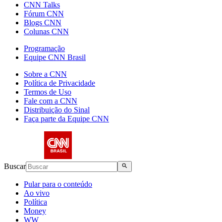
CNN Talks
Fórum CNN
Blogs CNN
Colunas CNN
Programação
Equipe CNN Brasil
Sobre a CNN
Política de Privacidade
Termos de Uso
Fale com a CNN
Distribuição do Sinal
Faça parte da Equipe CNN
Buscar
Pular para o conteúdo
Ao vivo
Política
Money
WW