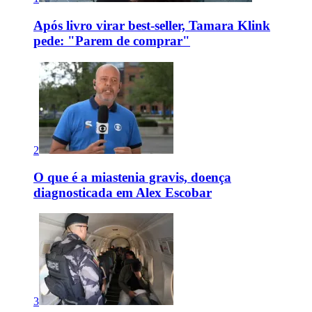
Após livro virar best-seller, Tamara Klink
pede: "Parem de comprar"
2
O que é a miastenia gravis, doença
diagnosticada em Alex Escobar
3