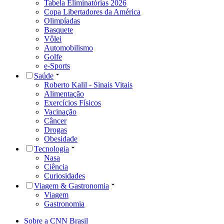
Tabela Eliminatórias 2026
Copa Libertadores da América
Olimpíadas
Basquete
Vôlei
Automobilismo
Golfe
e-Sports
Saúde
Roberto Kalil - Sinais Vitais
Alimentação
Exercícios Físicos
Vacinação
Câncer
Drogas
Obesidade
Tecnologia
Nasa
Ciência
Curiosidades
Viagem & Gastronomia
Viagem
Gastronomia
Sobre a CNN Brasil