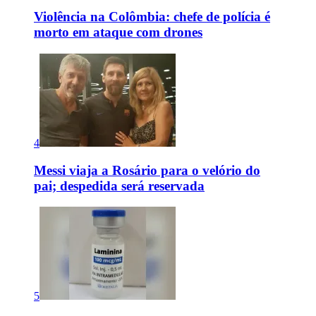
Violência na Colômbia: chefe de polícia é
morto em ataque com drones
4
Messi viaja a Rosário para o velório do
pai; despedida será reservada
5