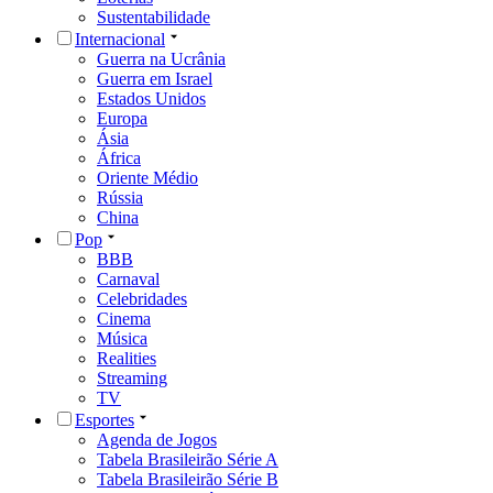
Sustentabilidade
Internacional
Guerra na Ucrânia
Guerra em Israel
Estados Unidos
Europa
Ásia
África
Oriente Médio
Rússia
China
Pop
BBB
Carnaval
Celebridades
Cinema
Música
Realities
Streaming
TV
Esportes
Agenda de Jogos
Tabela Brasileirão Série A
Tabela Brasileirão Série B