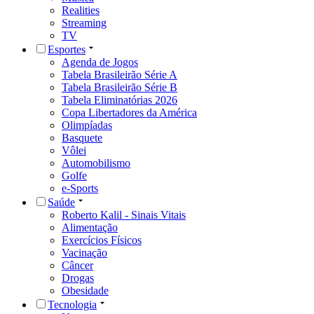
Realities
Streaming
TV
Esportes
Agenda de Jogos
Tabela Brasileirão Série A
Tabela Brasileirão Série B
Tabela Eliminatórias 2026
Copa Libertadores da América
Olimpíadas
Basquete
Vôlei
Automobilismo
Golfe
e-Sports
Saúde
Roberto Kalil - Sinais Vitais
Alimentação
Exercícios Físicos
Vacinação
Câncer
Drogas
Obesidade
Tecnologia