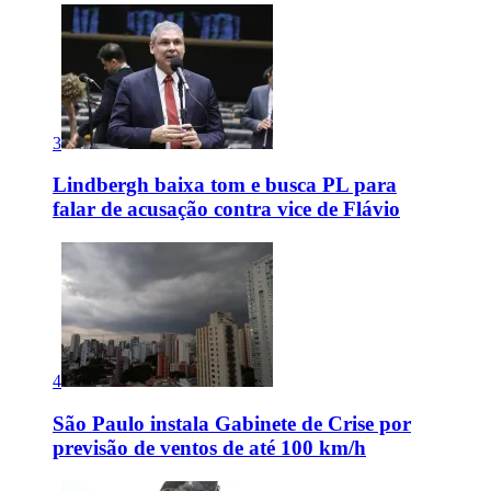
3
Lindbergh baixa tom e busca PL para
falar de acusação contra vice de Flávio
4
São Paulo instala Gabinete de Crise por
previsão de ventos de até 100 km/h