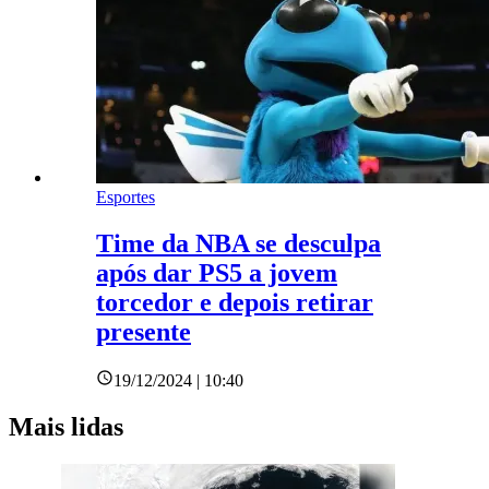
Esportes
Time da NBA se desculpa
após dar PS5 a jovem
torcedor e depois retirar
presente
19/12/2024 | 10:40
Mais lidas