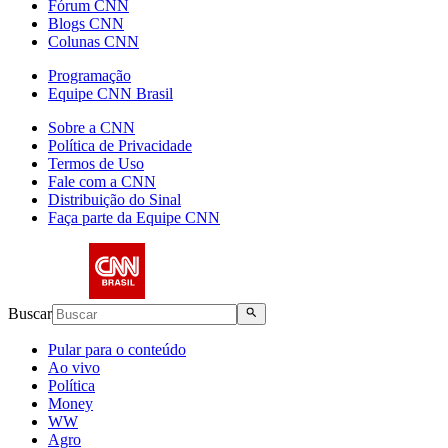
Fórum CNN
Blogs CNN
Colunas CNN
Programação
Equipe CNN Brasil
Sobre a CNN
Política de Privacidade
Termos de Uso
Fale com a CNN
Distribuição do Sinal
Faça parte da Equipe CNN
Buscar
Pular para o conteúdo
Ao vivo
Política
Money
WW
Agro