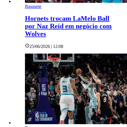
Basquete
Hornets trocam LaMelo Ball
por Naz Reid em negócio com
Wolves
25/06/2026 | 12:08