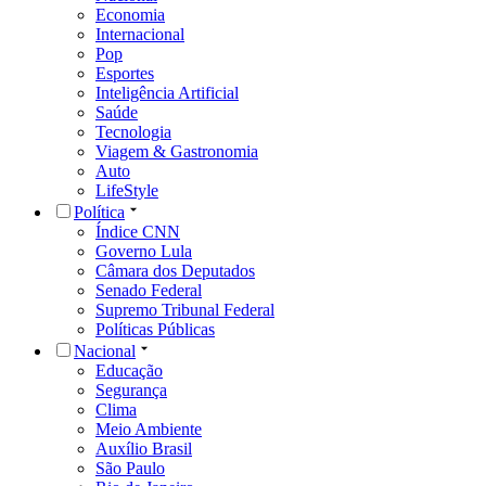
Economia
Internacional
Pop
Esportes
Inteligência Artificial
Saúde
Tecnologia
Viagem & Gastronomia
Auto
LifeStyle
Política
Índice CNN
Governo Lula
Câmara dos Deputados
Senado Federal
Supremo Tribunal Federal
Políticas Públicas
Nacional
Educação
Segurança
Clima
Meio Ambiente
Auxílio Brasil
São Paulo