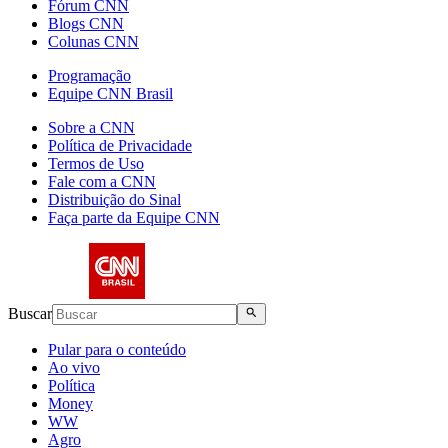
Fórum CNN
Blogs CNN
Colunas CNN
Programação
Equipe CNN Brasil
Sobre a CNN
Política de Privacidade
Termos de Uso
Fale com a CNN
Distribuição do Sinal
Faça parte da Equipe CNN
Buscar
Pular para o conteúdo
Ao vivo
Política
Money
WW
Agro