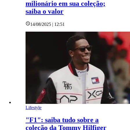
milionário em sua coleção;
saiba o valor
14/08/2025 | 12:51
Lifestyle
"F1": saiba tudo sobre a
coleção da Tommy Hilfiger