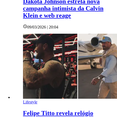
Dakota Johnson estrela nova
campanha intimista da Calvin
Klein e web reage
09/03/2026 | 20:04
Lifestyle
Felipe Titto revela relógio