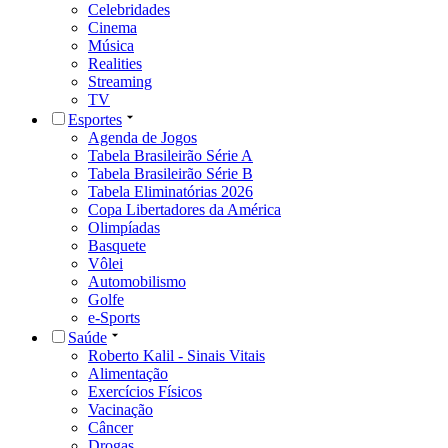
Celebridades
Cinema
Música
Realities
Streaming
TV
Esportes
Agenda de Jogos
Tabela Brasileirão Série A
Tabela Brasileirão Série B
Tabela Eliminatórias 2026
Copa Libertadores da América
Olimpíadas
Basquete
Vôlei
Automobilismo
Golfe
e-Sports
Saúde
Roberto Kalil - Sinais Vitais
Alimentação
Exercícios Físicos
Vacinação
Câncer
Drogas