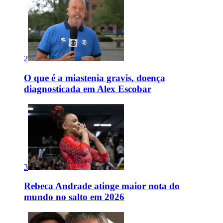
2
O que é a miastenia gravis, doença
diagnosticada em Alex Escobar
3
Rebeca Andrade atinge maior nota do
mundo no salto em 2026