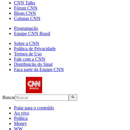
CNN Talks
Fórum CNN
Blogs CNN
Colunas CNN
Programação
Equipe CNN Brasil
Sobre a CNN
Política de Privacidade
Termos de Uso
Fale com a CNN
Distribuição do Sinal
Faça parte da Equipe CNN
Buscar
Pular para o conteúdo
Ao vivo
Política
Money
WW