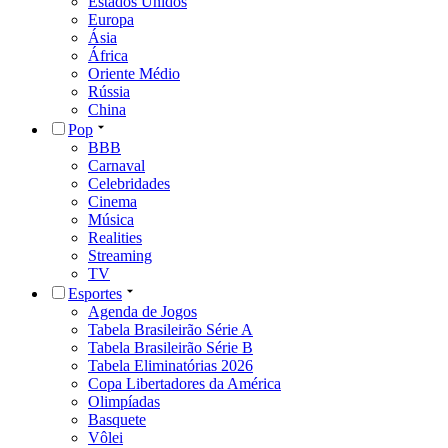
Estados Unidos
Europa
Ásia
África
Oriente Médio
Rússia
China
Pop
BBB
Carnaval
Celebridades
Cinema
Música
Realities
Streaming
TV
Esportes
Agenda de Jogos
Tabela Brasileirão Série A
Tabela Brasileirão Série B
Tabela Eliminatórias 2026
Copa Libertadores da América
Olimpíadas
Basquete
Vôlei