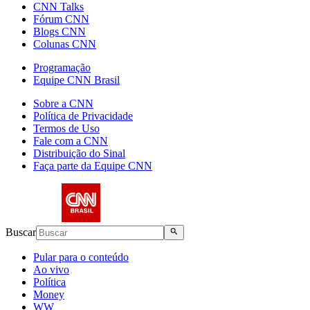
CNN Talks
Fórum CNN
Blogs CNN
Colunas CNN
Programação
Equipe CNN Brasil
Sobre a CNN
Política de Privacidade
Termos de Uso
Fale com a CNN
Distribuição do Sinal
Faça parte da Equipe CNN
Buscar
Pular para o conteúdo
Ao vivo
Política
Money
WW