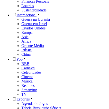
Finanças Pessoais
Loterias
Sustentabilidade
Internacional
Guerra na Ucrânia
Guerra em Israel
Estados Unidos
Europa
Ásia
África
Oriente Médio
Rússia
China
Pop
BBB
Carnaval
Celebridades
Cinema
Música
Realities
Streaming
TV
Esportes
Agenda de Jogos
Tabela Brasileirão Série A