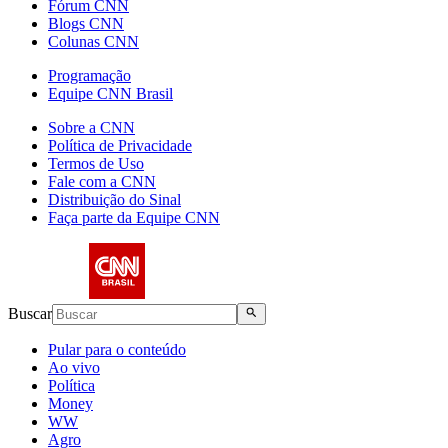
Fórum CNN
Blogs CNN
Colunas CNN
Programação
Equipe CNN Brasil
Sobre a CNN
Política de Privacidade
Termos de Uso
Fale com a CNN
Distribuição do Sinal
Faça parte da Equipe CNN
Buscar
Pular para o conteúdo
Ao vivo
Política
Money
WW
Agro