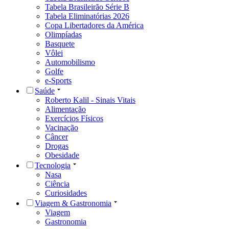
Tabela Brasileirão Série B
Tabela Eliminatórias 2026
Copa Libertadores da América
Olimpíadas
Basquete
Vôlei
Automobilismo
Golfe
e-Sports
Saúde
Roberto Kalil - Sinais Vitais
Alimentação
Exercícios Físicos
Vacinação
Câncer
Drogas
Obesidade
Tecnologia
Nasa
Ciência
Curiosidades
Viagem & Gastronomia
Viagem
Gastronomia