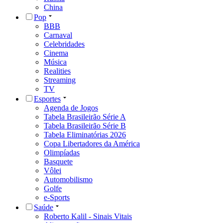
China
Pop
BBB
Carnaval
Celebridades
Cinema
Música
Realities
Streaming
TV
Esportes
Agenda de Jogos
Tabela Brasileirão Série A
Tabela Brasileirão Série B
Tabela Eliminatórias 2026
Copa Libertadores da América
Olimpíadas
Basquete
Vôlei
Automobilismo
Golfe
e-Sports
Saúde
Roberto Kalil - Sinais Vitais