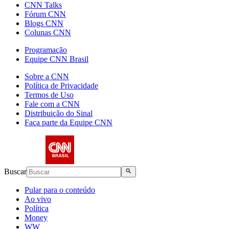
CNN Talks
Fórum CNN
Blogs CNN
Colunas CNN
Programação
Equipe CNN Brasil
Sobre a CNN
Política de Privacidade
Termos de Uso
Fale com a CNN
Distribuição do Sinal
Faça parte da Equipe CNN
Buscar
Pular para o conteúdo
Ao vivo
Política
Money
WW