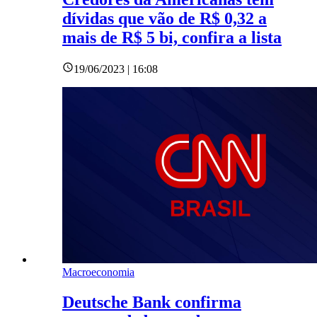
dívidas que vão de R$ 0,32 a
mais de R$ 5 bi, confira a lista
19/06/2023 | 16:08
Macroeconomia
Deutsche Bank confirma