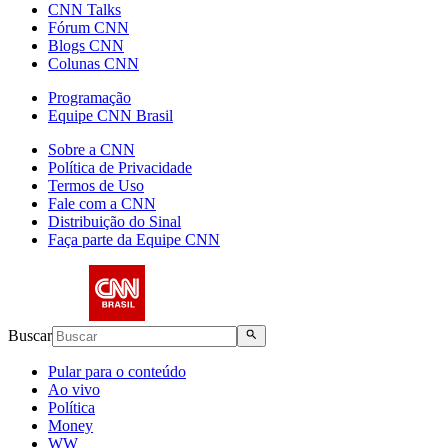
CNN Talks
Fórum CNN
Blogs CNN
Colunas CNN
Programação
Equipe CNN Brasil
Sobre a CNN
Política de Privacidade
Termos de Uso
Fale com a CNN
Distribuição do Sinal
Faça parte da Equipe CNN
Buscar
Pular para o conteúdo
Ao vivo
Política
Money
WW