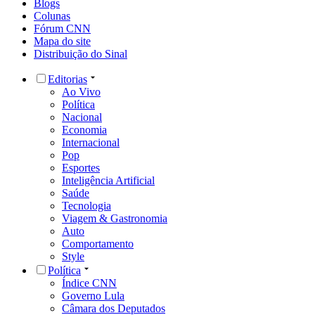
Blogs
Colunas
Fórum CNN
Mapa do site
Distribuição do Sinal
Editorias
Ao Vivo
Política
Nacional
Economia
Internacional
Pop
Esportes
Inteligência Artificial
Saúde
Tecnologia
Viagem & Gastronomia
Auto
Comportamento
Style
Política
Índice CNN
Governo Lula
Câmara dos Deputados