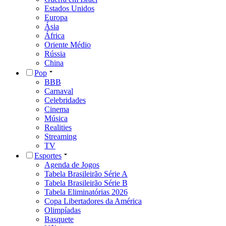
Estados Unidos
Europa
Ásia
África
Oriente Médio
Rússia
China
Pop
BBB
Carnaval
Celebridades
Cinema
Música
Realities
Streaming
TV
Esportes
Agenda de Jogos
Tabela Brasileirão Série A
Tabela Brasileirão Série B
Tabela Eliminatórias 2026
Copa Libertadores da América
Olimpíadas
Basquete