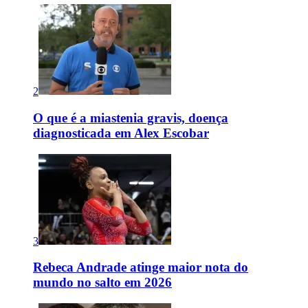
2
O que é a miastenia gravis, doença
diagnosticada em Alex Escobar
3
Rebeca Andrade atinge maior nota do
mundo no salto em 2026