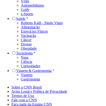
Vôlei
Automobilismo
Golfe
e-Sports
Saúde
Roberto Kalil - Sinais Vitais
Alimentação
Exercícios Físicos
Vacinação
Câncer
Drogas
Obesidade
Tecnologia
Nasa
Ciência
Curiosidades
Viagem & Gastronomia
Viagem
Gastronomia
Sobre a CNN Brasil
Aviso Legal e Política de Privacidade
Termos de Uso
Fale com a CNN
Faça parte da Equipe CNN