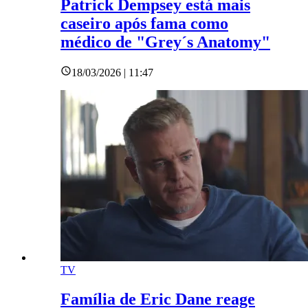
Patrick Dempsey está mais
caseiro após fama como
médico de "Grey´s Anatomy"
18/03/2026 | 11:47
TV
Família de Eric Dane reage