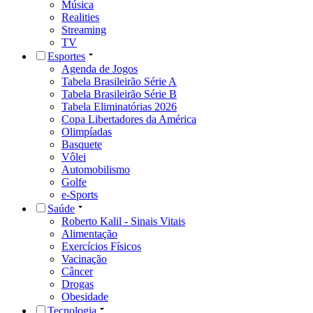
Música
Realities
Streaming
TV
Esportes
Agenda de Jogos
Tabela Brasileirão Série A
Tabela Brasileirão Série B
Tabela Eliminatórias 2026
Copa Libertadores da América
Olimpíadas
Basquete
Vôlei
Automobilismo
Golfe
e-Sports
Saúde
Roberto Kalil - Sinais Vitais
Alimentação
Exercícios Físicos
Vacinação
Câncer
Drogas
Obesidade
Tecnologia