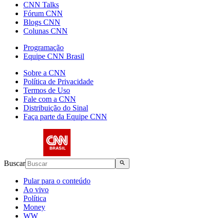
CNN Talks
Fórum CNN
Blogs CNN
Colunas CNN
Programação
Equipe CNN Brasil
Sobre a CNN
Política de Privacidade
Termos de Uso
Fale com a CNN
Distribuição do Sinal
Faça parte da Equipe CNN
Buscar
Pular para o conteúdo
Ao vivo
Política
Money
WW