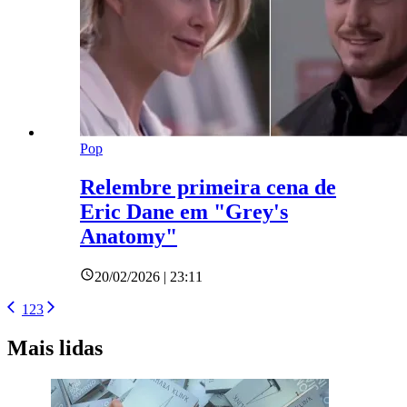
Pop
Relembre primeira cena de
Eric Dane em "Grey's
Anatomy"
20/02/2026 | 23:11
1
2
3
Mais lidas