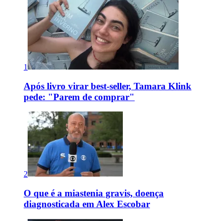
1
Após livro virar best-seller, Tamara Klink
pede: "Parem de comprar"
2
O que é a miastenia gravis, doença
diagnosticada em Alex Escobar