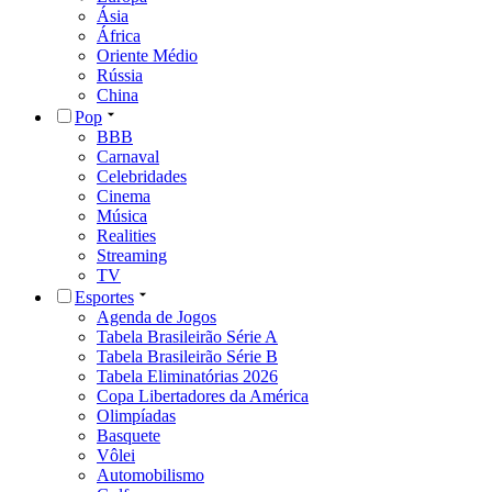
Ásia
África
Oriente Médio
Rússia
China
Pop
BBB
Carnaval
Celebridades
Cinema
Música
Realities
Streaming
TV
Esportes
Agenda de Jogos
Tabela Brasileirão Série A
Tabela Brasileirão Série B
Tabela Eliminatórias 2026
Copa Libertadores da América
Olimpíadas
Basquete
Vôlei
Automobilismo