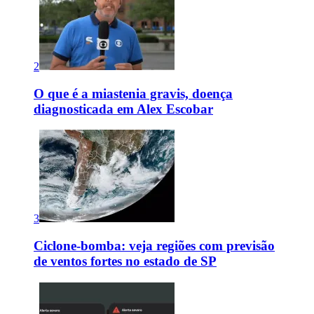
2
O que é a miastenia gravis, doença
diagnosticada em Alex Escobar
3
Ciclone-bomba: veja regiões com previsão
de ventos fortes no estado de SP