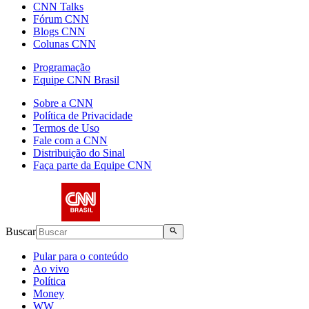
CNN Talks
Fórum CNN
Blogs CNN
Colunas CNN
Programação
Equipe CNN Brasil
Sobre a CNN
Política de Privacidade
Termos de Uso
Fale com a CNN
Distribuição do Sinal
Faça parte da Equipe CNN
Buscar
Pular para o conteúdo
Ao vivo
Política
Money
WW