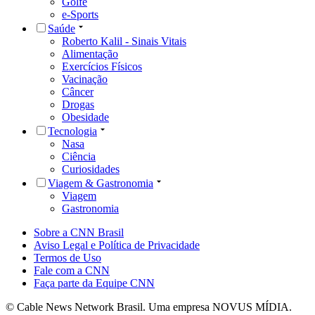
Golfe
e-Sports
Saúde
Roberto Kalil - Sinais Vitais
Alimentação
Exercícios Físicos
Vacinação
Câncer
Drogas
Obesidade
Tecnologia
Nasa
Ciência
Curiosidades
Viagem & Gastronomia
Viagem
Gastronomia
Sobre a CNN Brasil
Aviso Legal e Política de Privacidade
Termos de Uso
Fale com a CNN
Faça parte da Equipe CNN
© Cable News Network Brasil. Uma empresa NOVUS MÍDIA.