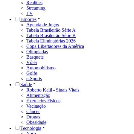
Realities
Streaming
TV
Esportes
Agenda de Jogos
Tabela Brasileirão Série A
Tabela Brasileirão Série B
Tabela Eliminatórias 2026
Copa Libertadores da América
Olimpíadas
Basquete
Vôlei
Automobilismo
Golfe
e-Sports
Saúde
Roberto Kalil - Sinais Vitais
Alimentação
Exercícios Físicos
Vacinação
Câncer
Drogas
Obesidade
Tecnologia
Nasa