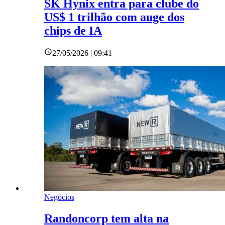
SK Hynix entra para clube do
US$ 1 trilhão com auge dos
chips de IA
27/05/2026 | 09:41
Negócios
Randoncorp tem alta na