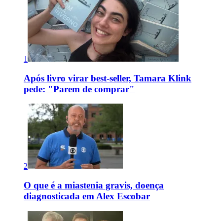
1
Após livro virar best-seller, Tamara Klink
pede: "Parem de comprar"
2
O que é a miastenia gravis, doença
diagnosticada em Alex Escobar