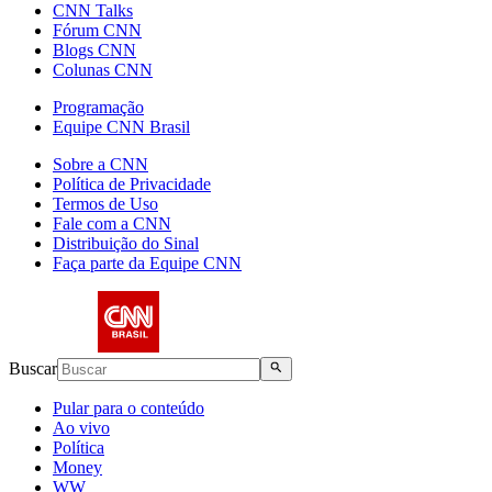
CNN Talks
Fórum CNN
Blogs CNN
Colunas CNN
Programação
Equipe CNN Brasil
Sobre a CNN
Política de Privacidade
Termos de Uso
Fale com a CNN
Distribuição do Sinal
Faça parte da Equipe CNN
Buscar
Pular para o conteúdo
Ao vivo
Política
Money
WW