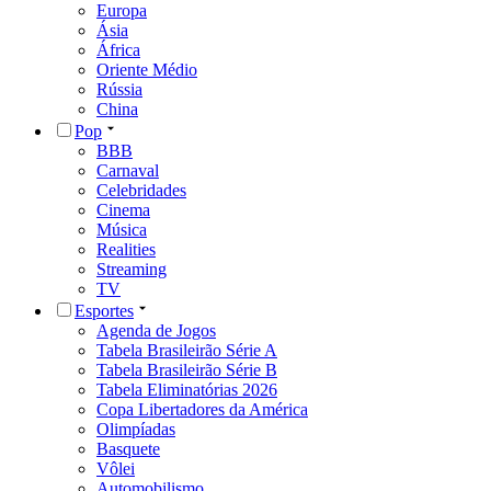
Europa
Ásia
África
Oriente Médio
Rússia
China
Pop
BBB
Carnaval
Celebridades
Cinema
Música
Realities
Streaming
TV
Esportes
Agenda de Jogos
Tabela Brasileirão Série A
Tabela Brasileirão Série B
Tabela Eliminatórias 2026
Copa Libertadores da América
Olimpíadas
Basquete
Vôlei
Automobilismo