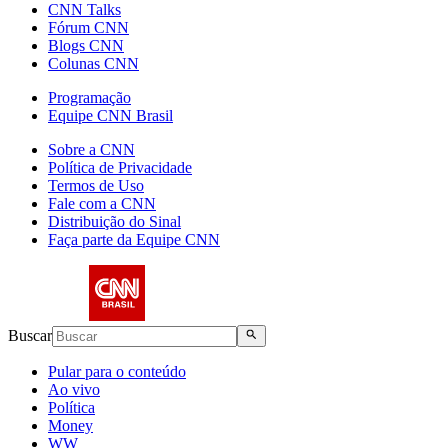
CNN Talks
Fórum CNN
Blogs CNN
Colunas CNN
Programação
Equipe CNN Brasil
Sobre a CNN
Política de Privacidade
Termos de Uso
Fale com a CNN
Distribuição do Sinal
Faça parte da Equipe CNN
Buscar
Pular para o conteúdo
Ao vivo
Política
Money
WW