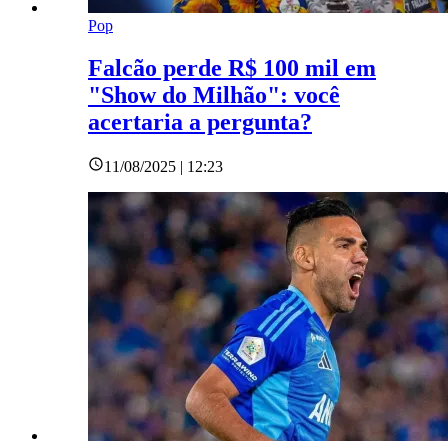
Pop
Falcão perde R$ 100 mil em
"Show do Milhão": você
acertaria a pergunta?
11/08/2025 | 12:23