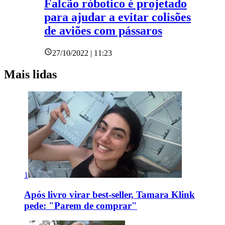
Falcão róbotico é projetado
para ajudar a evitar colisões
de aviões com pássaros
27/10/2022 | 11:23
Mais lidas
1
Após livro virar best-seller, Tamara Klink
pede: "Parem de comprar"