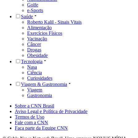
Golfe
e-Sports
Saúde
Roberto Kalil - Sinais Vitais
Alimentação
Exercícios Físicos
Vacinação
Câncer
Drogas
Obesidade
Tecnologia
Nasa
Ciência
Curiosidades
Viagem & Gastronomia
Viagem
Gastronomia
Sobre a CNN Brasil
Aviso Legal e Política de Privacidade
Termos de Uso
Fale com a CNN
Faça parte da Equipe CNN