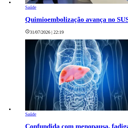
Saúde
Quimioembolização avança no SUS,
31/07/2026 | 22:19
Saúde
Confundida com menopausa, fadiga