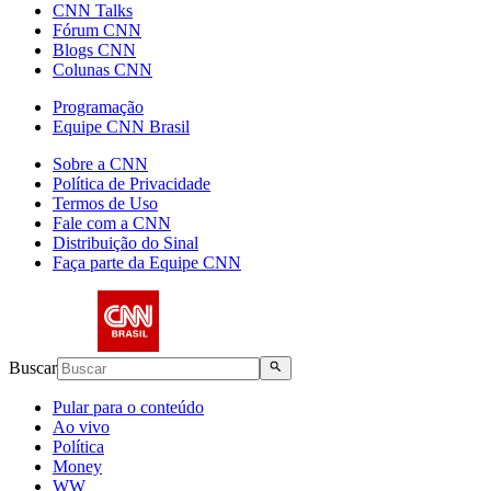
CNN Talks
Fórum CNN
Blogs CNN
Colunas CNN
Programação
Equipe CNN Brasil
Sobre a CNN
Política de Privacidade
Termos de Uso
Fale com a CNN
Distribuição do Sinal
Faça parte da Equipe CNN
Buscar
Pular para o conteúdo
Ao vivo
Política
Money
WW