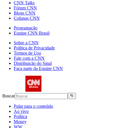
CNN Talks
Fórum CNN
Blogs CNN
Colunas CNN
Programação
Equipe CNN Brasil
Sobre a CNN
Política de Privacidade
Termos de Uso
Fale com a CNN
Distribuição do Sinal
Faça parte da Equipe CNN
Buscar
Pular para o conteúdo
Ao vivo
Política
Money
WW