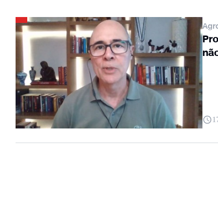
Agr
Pro
não
1