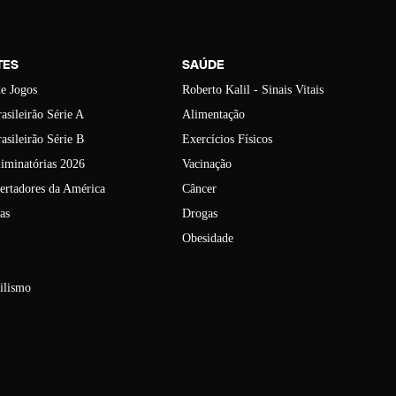
TES
SAÚDE
e Jogos
Roberto Kalil - Sinais Vitais
asileirão Série A
Alimentação
asileirão Série B
Exercícios Físicos
liminatórias 2026
Vacinação
ertadores da América
Câncer
as
Drogas
Obesidade
ilismo