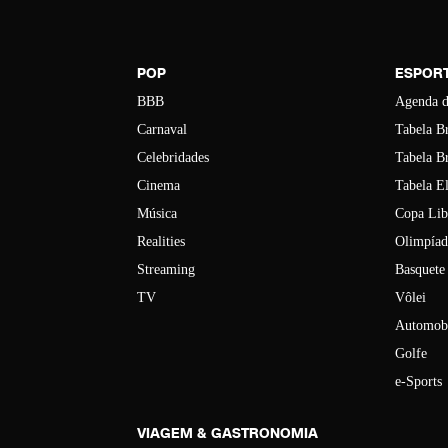
POP
ESPOR
BBB
Agenda d
Carnaval
Tabela Br
Celebridades
Tabela Br
Cinema
Tabela E
Música
Copa Lib
Realities
Olimpíad
Streaming
Basquete
TV
Vôlei
Automob
Golfe
e-Sports
VIAGEM & GASTRONOMIA