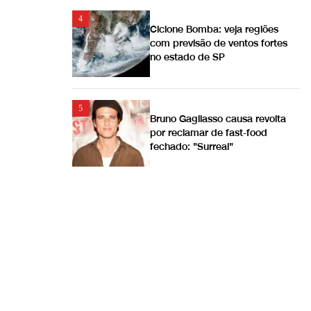
4
Ciclone Bomba: veja regiões
com previsão de ventos fortes
no estado de SP
5
Bruno Gagliasso causa revolta
por reclamar de fast-food
fechado: "Surreal"