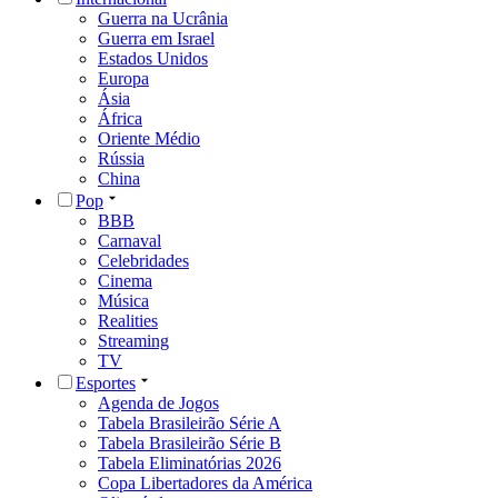
Guerra na Ucrânia
Guerra em Israel
Estados Unidos
Europa
Ásia
África
Oriente Médio
Rússia
China
Pop
BBB
Carnaval
Celebridades
Cinema
Música
Realities
Streaming
TV
Esportes
Agenda de Jogos
Tabela Brasileirão Série A
Tabela Brasileirão Série B
Tabela Eliminatórias 2026
Copa Libertadores da América