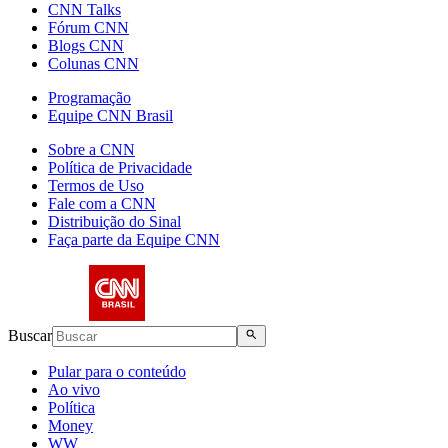
CNN Talks
Fórum CNN
Blogs CNN
Colunas CNN
Programação
Equipe CNN Brasil
Sobre a CNN
Política de Privacidade
Termos de Uso
Fale com a CNN
Distribuição do Sinal
Faça parte da Equipe CNN
Buscar
Pular para o conteúdo
Ao vivo
Política
Money
WW