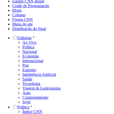
Equipe CNN Brasil
Grade de Programação
Blogs
Colunas
Fórum CNN
Mapa do site
Distribuição do Sinal
Editorias
Ao Vivo
Política
Nacional
Economia
Internacional
Pop
Esportes
Inteligência Artificial
Saúde
Tecnologia
Viagem & Gastronomia
Auto
Comportamento
Style
Política
Índice CNN