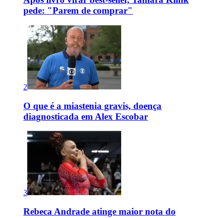
pede: "Parem de comprar"
2
O que é a miastenia gravis, doença
diagnosticada em Alex Escobar
3
Rebeca Andrade atinge maior nota do