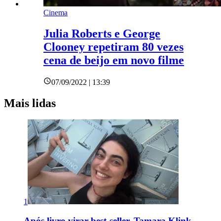
Cinema
Julia Roberts e George
Clooney repetiram 80 vezes
cena de beijo em novo filme
07/09/2022 | 13:39
Mais lidas
1
Após livro virar best-seller, Tamara Klink