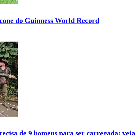
ícone do Guinness World Record
ecisa de 9 homens para ser carregada; vej