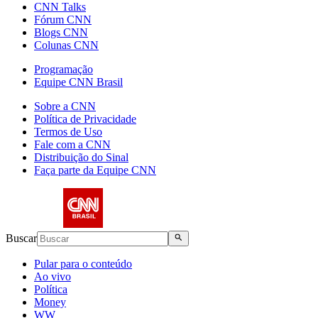
CNN Talks
Fórum CNN
Blogs CNN
Colunas CNN
Programação
Equipe CNN Brasil
Sobre a CNN
Política de Privacidade
Termos de Uso
Fale com a CNN
Distribuição do Sinal
Faça parte da Equipe CNN
Buscar
Pular para o conteúdo
Ao vivo
Política
Money
WW