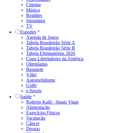
Cinema
Música
Realities
Streaming
TV
Esportes
Agenda de Jogos
Tabela Brasileirão Série A
Tabela Brasileirão Série B
Tabela Eliminatórias 2026
Copa Libertadores da América
Olimpíadas
Basquete
Vôlei
Automobilismo
Golfe
e-Sports
Saúde
Roberto Kalil - Sinais Vitais
Alimentação
Exercícios Físicos
Vacinação
Câncer
Drogas