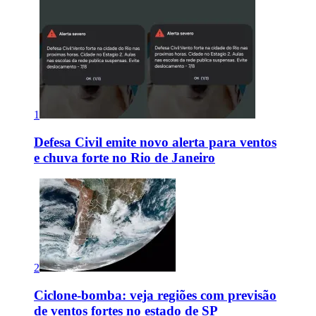
1
Defesa Civil emite novo alerta para ventos
e chuva forte no Rio de Janeiro
2
Ciclone-bomba: veja regiões com previsão
de ventos fortes no estado de SP