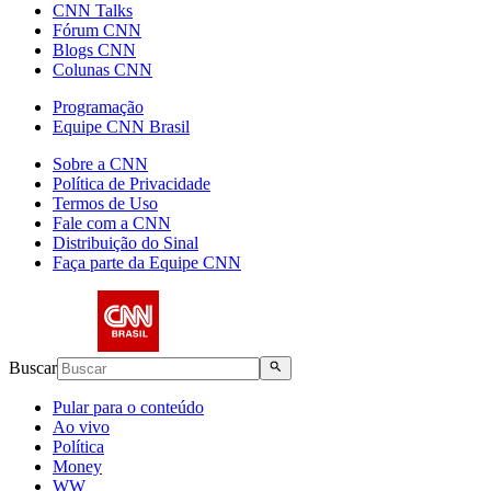
CNN Talks
Fórum CNN
Blogs CNN
Colunas CNN
Programação
Equipe CNN Brasil
Sobre a CNN
Política de Privacidade
Termos de Uso
Fale com a CNN
Distribuição do Sinal
Faça parte da Equipe CNN
Buscar
Pular para o conteúdo
Ao vivo
Política
Money
WW