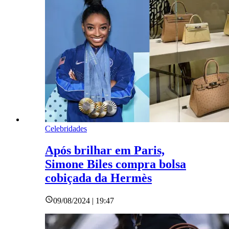
Celebridades
Após brilhar em Paris,
Simone Biles compra bolsa
cobiçada da Hermès
09/08/2024 | 19:47