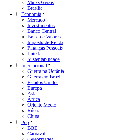
Minas Gerais
Brasília
Economia
Mercado
Investimentos
Banco Central
Bolsa de Valores
Imposto de Renda
Finanças Pessoais
Loterias
Sustentabilidade
Internacional
Guerra na Ucrânia
Guerra em Israel
Estados Unidos
Europa
Ásia
África
Oriente Médio
Rússia
China
Pop
BBB
Carnaval
Celebridades