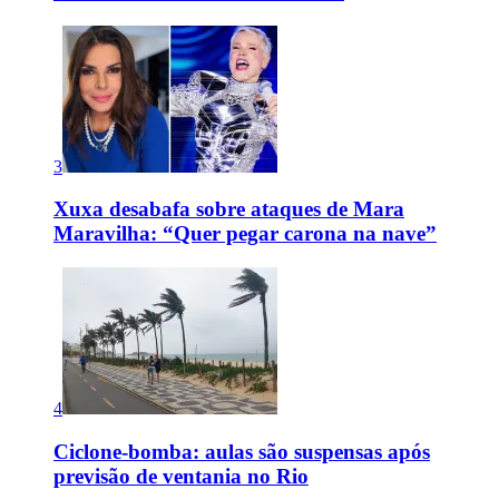
3
Xuxa desabafa sobre ataques de Mara
Maravilha: “Quer pegar carona na nave”
4
Ciclone-bomba: aulas são suspensas após
previsão de ventania no Rio