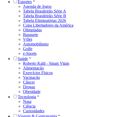
Esportes
Agenda de Jogos
Tabela Brasileirão Série A
Tabela Brasileirão Série B
Tabela Eliminatórias 2026
Copa Libertadores da América
Olimpíadas
Basquete
Vôlei
Automobilismo
Golfe
e-Sports
Saúde
Roberto Kalil - Sinais Vitais
Alimentação
Exercícios Físicos
Vacinação
Câncer
Drogas
Obesidade
Tecnologia
Nasa
Ciência
Curiosidades
Viagem & Gastronomia