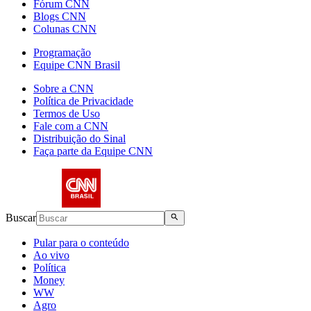
Fórum CNN
Blogs CNN
Colunas CNN
Programação
Equipe CNN Brasil
Sobre a CNN
Política de Privacidade
Termos de Uso
Fale com a CNN
Distribuição do Sinal
Faça parte da Equipe CNN
Buscar
Pular para o conteúdo
Ao vivo
Política
Money
WW
Agro