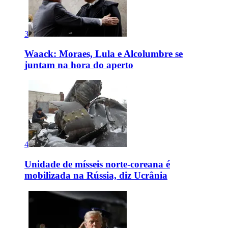
3
Waack: Moraes, Lula e Alcolumbre se
juntam na hora do aperto
4
Unidade de mísseis norte-coreana é
mobilizada na Rússia, diz Ucrânia