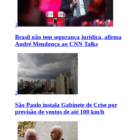
1
Brasil não tem segurança jurídica, afirma
André Mendonça ao CNN Talks
2
São Paulo instala Gabinete de Crise por
previsão de ventos de até 100 km/h