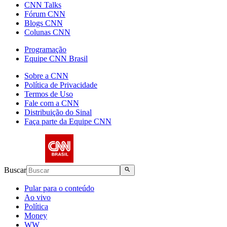
CNN Talks
Fórum CNN
Blogs CNN
Colunas CNN
Programação
Equipe CNN Brasil
Sobre a CNN
Política de Privacidade
Termos de Uso
Fale com a CNN
Distribuição do Sinal
Faça parte da Equipe CNN
Buscar
Pular para o conteúdo
Ao vivo
Política
Money
WW