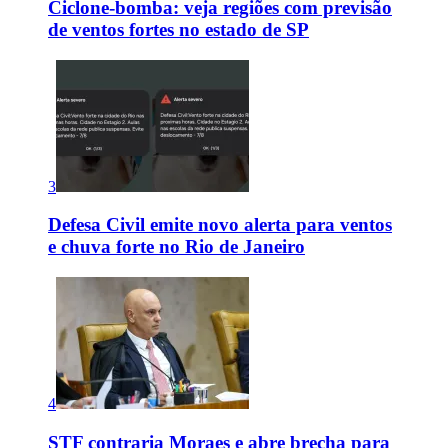
Ciclone-bomba: veja regiões com previsão
de ventos fortes no estado de SP
3
Defesa Civil emite novo alerta para ventos
e chuva forte no Rio de Janeiro
4
STF contraria Moraes e abre brecha para