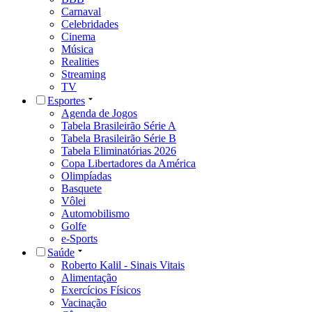
Carnaval
Celebridades
Cinema
Música
Realities
Streaming
TV
Esportes
Agenda de Jogos
Tabela Brasileirão Série A
Tabela Brasileirão Série B
Tabela Eliminatórias 2026
Copa Libertadores da América
Olimpíadas
Basquete
Vôlei
Automobilismo
Golfe
e-Sports
Saúde
Roberto Kalil - Sinais Vitais
Alimentação
Exercícios Físicos
Vacinação