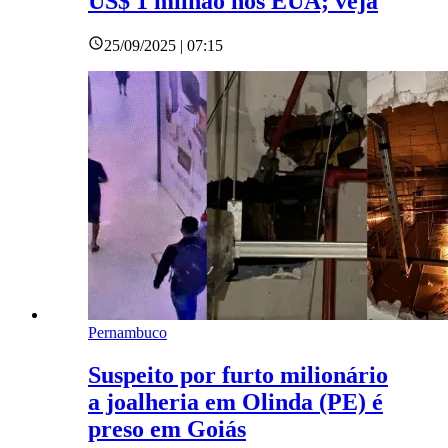
US$ 1 milhão nos EUA; veja
25/09/2025 | 07:15
Pernambuco
Suspeito por furto milionário
a joalheria em Olinda (PE) é
preso em Goiás