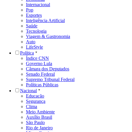
Internacional
Pop
Esportes
Inteligência Artificial
Saúde
Tecnologia
Viagem & Gastronomia
Auto
LifeStyle
Política
Índice CNN
Governo Lula
Câmara dos Deputados
Senado Federal
Supremo Tribunal Federal
Políticas Públicas
Nacional
Educação
Segurança
Clima
Meio Ambiente
Auxílio Brasil
São Paulo
Rio de Janeiro