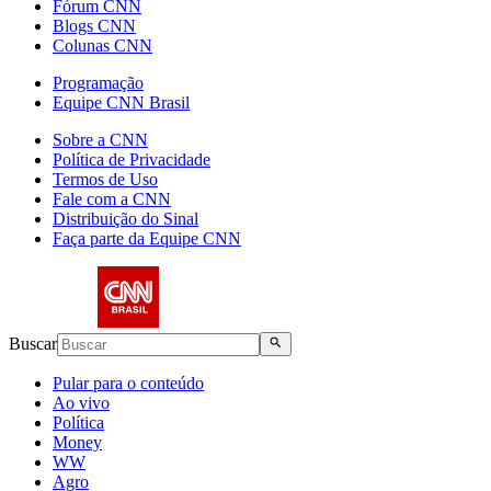
Fórum CNN
Blogs CNN
Colunas CNN
Programação
Equipe CNN Brasil
Sobre a CNN
Política de Privacidade
Termos de Uso
Fale com a CNN
Distribuição do Sinal
Faça parte da Equipe CNN
Buscar
Pular para o conteúdo
Ao vivo
Política
Money
WW
Agro