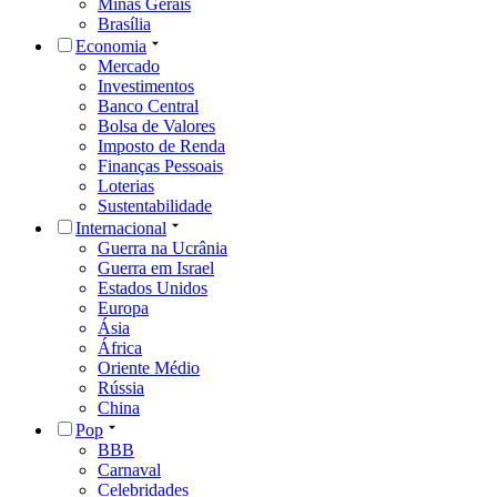
Minas Gerais
Brasília
Economia
Mercado
Investimentos
Banco Central
Bolsa de Valores
Imposto de Renda
Finanças Pessoais
Loterias
Sustentabilidade
Internacional
Guerra na Ucrânia
Guerra em Israel
Estados Unidos
Europa
Ásia
África
Oriente Médio
Rússia
China
Pop
BBB
Carnaval
Celebridades