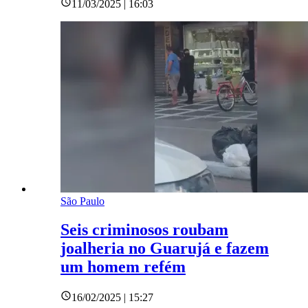
11/03/2025 | 16:03
São Paulo
Seis criminosos roubam
joalheria no Guarujá e fazem
um homem refém
16/02/2025 | 15:27