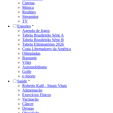
Cinema
Música
Realities
Streaming
TV
Esportes
Agenda de Jogos
Tabela Brasileirão Série A
Tabela Brasileirão Série B
Tabela Eliminatórias 2026
Copa Libertadores da América
Olimpíadas
Basquete
Vôlei
Automobilismo
Golfe
e-Sports
Saúde
Roberto Kalil - Sinais Vitais
Alimentação
Exercícios Físicos
Vacinação
Câncer
Drogas
Obesidade