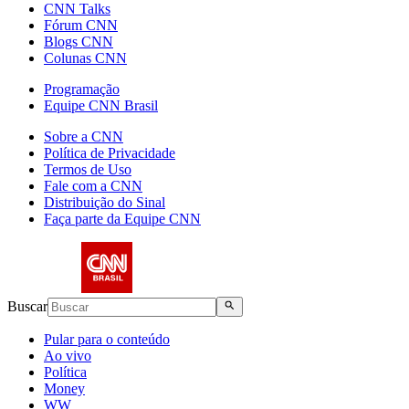
CNN Talks
Fórum CNN
Blogs CNN
Colunas CNN
Programação
Equipe CNN Brasil
Sobre a CNN
Política de Privacidade
Termos de Uso
Fale com a CNN
Distribuição do Sinal
Faça parte da Equipe CNN
Buscar
Pular para o conteúdo
Ao vivo
Política
Money
WW