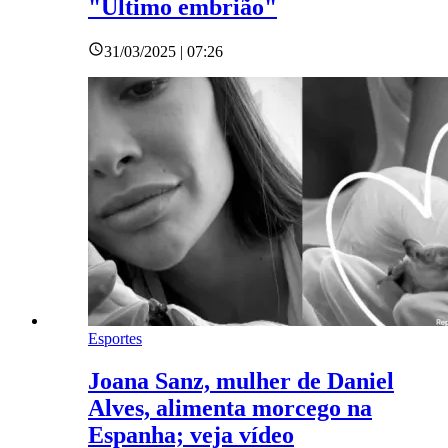
"Último embrião"
31/03/2025 | 07:26
Esportes
Joana Sanz, mulher de Daniel
Alves, alimenta morcego na
Espanha; veja vídeo