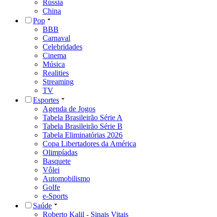
Rússia
China
Pop
BBB
Carnaval
Celebridades
Cinema
Música
Realities
Streaming
TV
Esportes
Agenda de Jogos
Tabela Brasileirão Série A
Tabela Brasileirão Série B
Tabela Eliminatórias 2026
Copa Libertadores da América
Olimpíadas
Basquete
Vôlei
Automobilismo
Golfe
e-Sports
Saúde
Roberto Kalil - Sinais Vitais