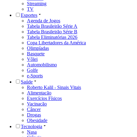
Streaming
TV
Esportes
Agenda de Jogos
Tabela Brasileirão Série A
Tabela Brasileirão Série B
Tabela Eliminatórias 2026
Copa Libertadores da América
Olimpíadas
Basquete
Vôlei
Automobilismo
Golfe
e-Sports
Saúde
Roberto Kalil - Sinais Vitais
Alimentação
Exercícios Físicos
Vacinação
Câncer
Drogas
Obesidade
Tecnologia
Nasa