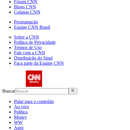
Fórum CNN
Blogs CNN
Colunas CNN
Programação
Equipe CNN Brasil
Sobre a CNN
Política de Privacidade
Termos de Uso
Fale com a CNN
Distribuição do Sinal
Faça parte da Equipe CNN
Buscar
Pular para o conteúdo
Ao vivo
Política
Money
WW
Agro