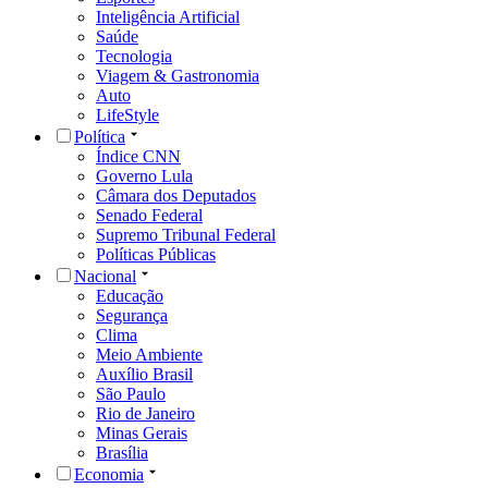
Inteligência Artificial
Saúde
Tecnologia
Viagem & Gastronomia
Auto
LifeStyle
Política
Índice CNN
Governo Lula
Câmara dos Deputados
Senado Federal
Supremo Tribunal Federal
Políticas Públicas
Nacional
Educação
Segurança
Clima
Meio Ambiente
Auxílio Brasil
São Paulo
Rio de Janeiro
Minas Gerais
Brasília
Economia