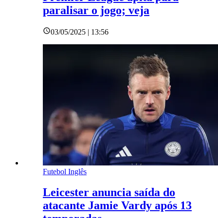
paralisar o jogo; veja
03/05/2025 | 13:56
Futebol Inglês
Leicester anuncia saída do
atacante Jamie Vardy após 13