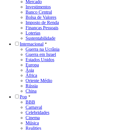
Mercado
Investimentos
Banco Central
Bolsa de Valores
Imposto de Renda
Finanças Pessoais
Loterias
Sustentabilidade
Internacional
Guerra na Ucrânia
Guerra em Israel
Estados Unidos
Europa
Ásia
África
Oriente Médio
Rússia
China
Pop
BBB
Carnaval
Celebridades
Cinema
Música
Realities