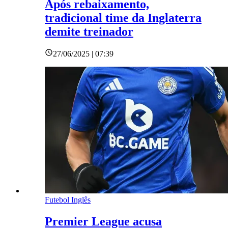
Após rebaixamento,
tradicional time da Inglaterra
demite treinador
27/06/2025 | 07:39
Futebol Inglês
Premier League acusa