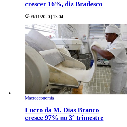
crescer 16%, diz Bradesco
09/11/2020 | 13:04
Macroeconomia
Lucro da M. Dias Branco
cresce 97% no 3º trimestre