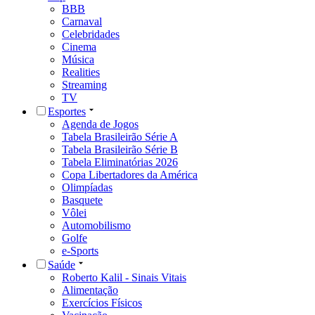
BBB
Carnaval
Celebridades
Cinema
Música
Realities
Streaming
TV
Esportes
Agenda de Jogos
Tabela Brasileirão Série A
Tabela Brasileirão Série B
Tabela Eliminatórias 2026
Copa Libertadores da América
Olimpíadas
Basquete
Vôlei
Automobilismo
Golfe
e-Sports
Saúde
Roberto Kalil - Sinais Vitais
Alimentação
Exercícios Físicos