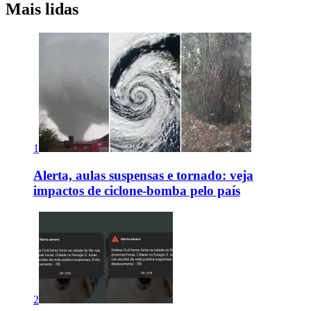
Mais lidas
1
Alerta, aulas suspensas e tornado: veja
impactos de ciclone-bomba pelo país
2