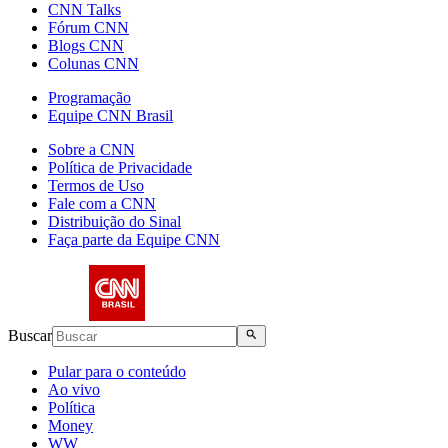
CNN Talks
Fórum CNN
Blogs CNN
Colunas CNN
Programação
Equipe CNN Brasil
Sobre a CNN
Política de Privacidade
Termos de Uso
Fale com a CNN
Distribuição do Sinal
Faça parte da Equipe CNN
Buscar
Pular para o conteúdo
Ao vivo
Política
Money
WW