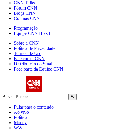
CNN Talks
Fórum CNN
Blogs CNN
Colunas CNN
Programação
Equipe CNN Brasil
Sobre a CNN
Política de Privacidade
Termos de Uso
Fale com a CNN
Distribuição do Sinal
Faça parte da Equipe CNN
Buscar
Pular para o conteúdo
Ao vivo
Política
Money
WW