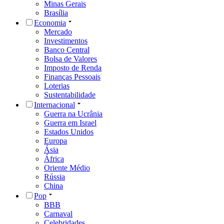
Minas Gerais
Brasília
Economia
Mercado
Investimentos
Banco Central
Bolsa de Valores
Imposto de Renda
Finanças Pessoais
Loterias
Sustentabilidade
Internacional
Guerra na Ucrânia
Guerra em Israel
Estados Unidos
Europa
Ásia
África
Oriente Médio
Rússia
China
Pop
BBB
Carnaval
Celebridades