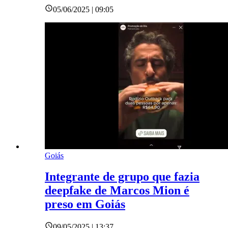
05/06/2025 | 09:05
Goiás
Integrante de grupo que fazia
deepfake de Marcos Mion é
preso em Goiás
09/05/2025 | 13:37