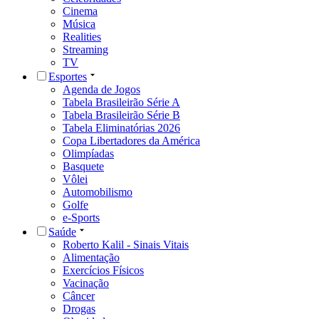
Cinema
Música
Realities
Streaming
TV
Esportes
Agenda de Jogos
Tabela Brasileirão Série A
Tabela Brasileirão Série B
Tabela Eliminatórias 2026
Copa Libertadores da América
Olimpíadas
Basquete
Vôlei
Automobilismo
Golfe
e-Sports
Saúde
Roberto Kalil - Sinais Vitais
Alimentação
Exercícios Físicos
Vacinação
Câncer
Drogas