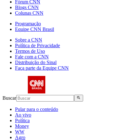
Fórum CNN
Blogs CNN
Colunas CNN
Programação
Equipe CNN Brasil
Sobre a CNN
Política de Privacidade
Termos de Uso
Fale com a CNN
Distribuição do Sinal
Faça parte da Equipe CNN
Buscar
Pular para o conteúdo
Ao vivo
Política
Money
WW
Agro