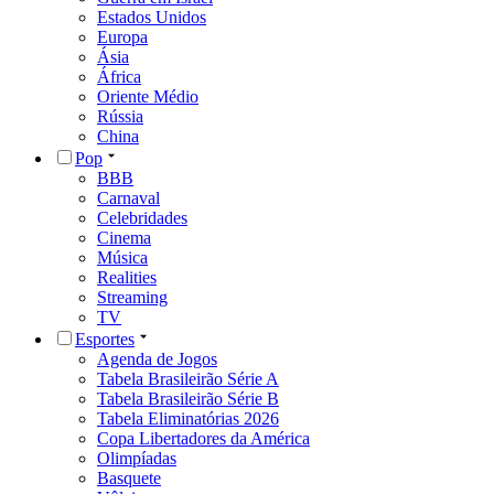
Estados Unidos
Europa
Ásia
África
Oriente Médio
Rússia
China
Pop
BBB
Carnaval
Celebridades
Cinema
Música
Realities
Streaming
TV
Esportes
Agenda de Jogos
Tabela Brasileirão Série A
Tabela Brasileirão Série B
Tabela Eliminatórias 2026
Copa Libertadores da América
Olimpíadas
Basquete