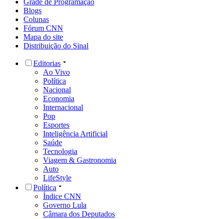
Grade de Programação
Blogs
Colunas
Fórum CNN
Mapa do site
Distribuição do Sinal
Editorias
Ao Vivo
Política
Nacional
Economia
Internacional
Pop
Esportes
Inteligência Artificial
Saúde
Tecnologia
Viagem & Gastronomia
Auto
LifeStyle
Política
Índice CNN
Governo Lula
Câmara dos Deputados