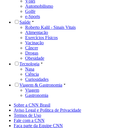
Vôlei
Automobilismo
Golfe
e-Sports
Saúde
Roberto Kalil - Sinais Vitais
Alimentação
Exercícios Físicos
Vacinação
Câncer
Drogas
Obesidade
Tecnologia
Nasa
Ciência
Curiosidades
Viagem & Gastronomia
Viagem
Gastronomia
Sobre a CNN Brasil
Aviso Legal e Política de Privacidade
Termos de Uso
Fale com a CNN
Faça parte da Equipe CNN