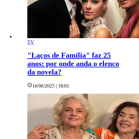
TV
"Laços de Família" faz 25
anos: por onde anda o elenco
da novela?
16/06/2025 | 18:01