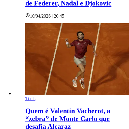
de Federer, Nadal e Djokovic
10/04/2026 | 20:45
Tênis
Quem é Valentin Vacherot, a
“zebra” de Monte Carlo que
desafia Alcaraz