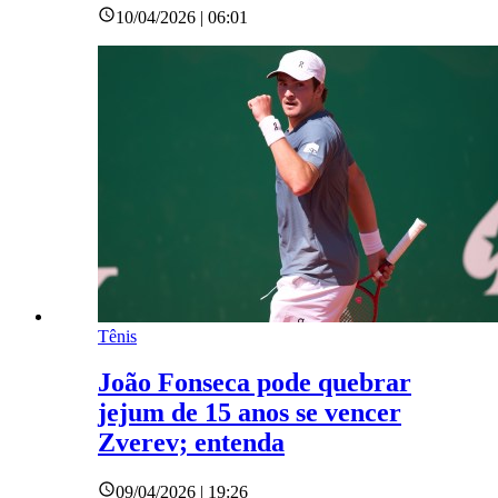
10/04/2026 | 06:01
Tênis
João Fonseca pode quebrar
jejum de 15 anos se vencer
Zverev; entenda
09/04/2026 | 19:26