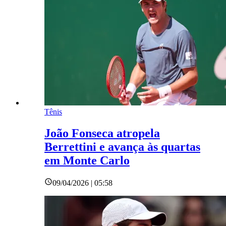
Tênis
João Fonseca atropela
Berrettini e avança às quartas
em Monte Carlo
09/04/2026 | 05:58