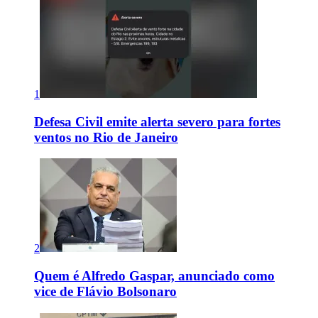
1
Defesa Civil emite alerta severo para fortes
ventos no Rio de Janeiro
2
Quem é Alfredo Gaspar, anunciado como
vice de Flávio Bolsonaro