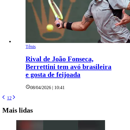
Tênis
Rival de João Fonseca,
Berrettini tem avó brasileira
e gosta de feijoada
08/04/2026 | 10:41
1
2
Mais lidas