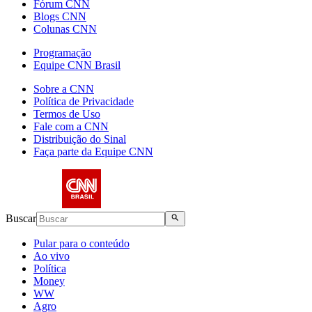
Fórum CNN
Blogs CNN
Colunas CNN
Programação
Equipe CNN Brasil
Sobre a CNN
Política de Privacidade
Termos de Uso
Fale com a CNN
Distribuição do Sinal
Faça parte da Equipe CNN
Buscar
Pular para o conteúdo
Ao vivo
Política
Money
WW
Agro