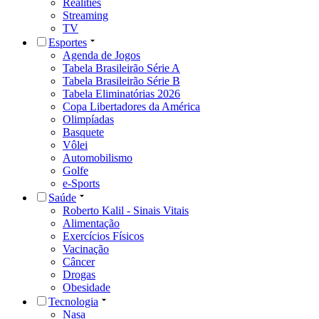
Realities
Streaming
TV
Esportes
Agenda de Jogos
Tabela Brasileirão Série A
Tabela Brasileirão Série B
Tabela Eliminatórias 2026
Copa Libertadores da América
Olimpíadas
Basquete
Vôlei
Automobilismo
Golfe
e-Sports
Saúde
Roberto Kalil - Sinais Vitais
Alimentação
Exercícios Físicos
Vacinação
Câncer
Drogas
Obesidade
Tecnologia
Nasa