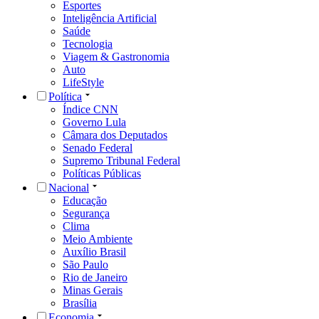
Esportes
Inteligência Artificial
Saúde
Tecnologia
Viagem & Gastronomia
Auto
LifeStyle
Política
Índice CNN
Governo Lula
Câmara dos Deputados
Senado Federal
Supremo Tribunal Federal
Políticas Públicas
Nacional
Educação
Segurança
Clima
Meio Ambiente
Auxílio Brasil
São Paulo
Rio de Janeiro
Minas Gerais
Brasília
Economia