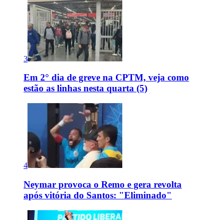
3
Em 2° dia de greve na CPTM, veja como
estão as linhas nesta quarta (5)
4
Neymar provoca o Remo e gera revolta
após vitória do Santos: "Eliminado"