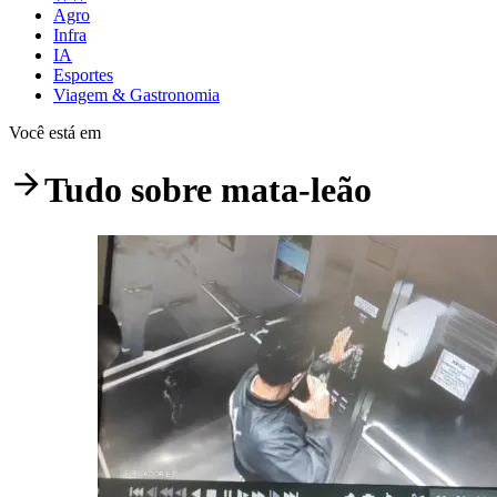
Agro
Infra
IA
Esportes
Viagem & Gastronomia
Você está em
Tudo sobre
mata-leão