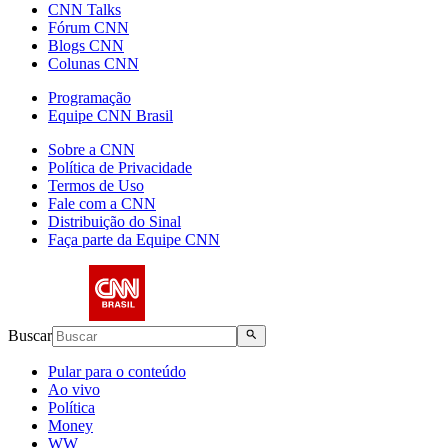
CNN Talks
Fórum CNN
Blogs CNN
Colunas CNN
Programação
Equipe CNN Brasil
Sobre a CNN
Política de Privacidade
Termos de Uso
Fale com a CNN
Distribuição do Sinal
Faça parte da Equipe CNN
Buscar
Pular para o conteúdo
Ao vivo
Política
Money
WW