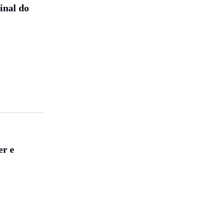
final do
er e