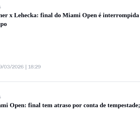
s
ner x Lehecka: final do Miami Open é interrompid
mpo
9/03/2026 | 18:29
s
mi Open: final tem atraso por conta de tempestade;