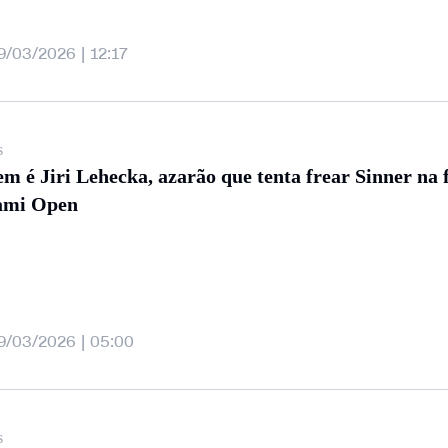
9/03/2026 | 12:17
s
m é Jiri Lehecka, azarão que tenta frear Sinner na f
ami Open
9/03/2026 | 05:00
s