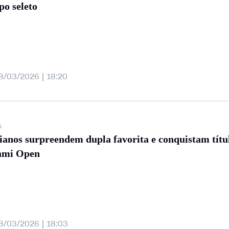
po seleto
8/03/2026 | 18:20
s
lianos surpreendem dupla favorita e conquistam títu
ami Open
8/03/2026 | 18:03