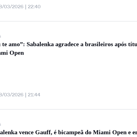
8/03/2026 | 22:40
s
 te amo”: Sabalenka agradece a brasileiros após tít
ami Open
8/03/2026 | 21:44
s
alenka vence Gauff, é bicampeã do Miami Open e e