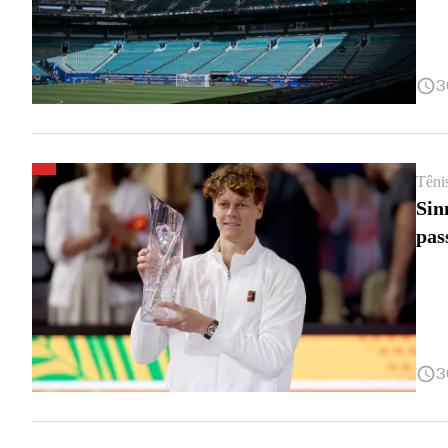
3
Têni
Sin
pas
3