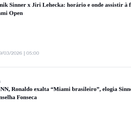
nik Sinner x Jiri Lehecka: horário e onde assistir à 
ami Open
9/03/2026 | 05:00
s
NN, Ronaldo exalta “Miami brasileiro”, elogia Sinn
nselha Fonseca