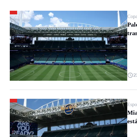
Copa
Pal
tra
2
Espo
Mia
est