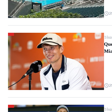
2
Têni
Que
Mi
2
Têni