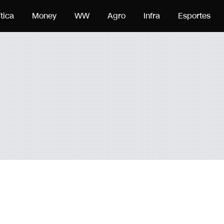
o
ítica
Money
WW
Agro
Infra
Esportes