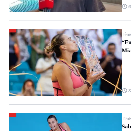
2
Têni
“Eu
Mi
2
Têni
Sab