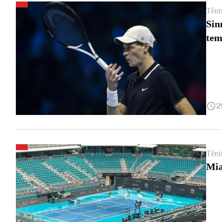
Têni
Sin
te
2
Têni
Mia