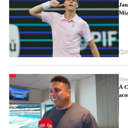
Jan
Mi
2
Têni
À C
aco