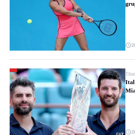
gru
2
Têni
Ita
Mi
2