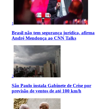
1
Brasil não tem segurança jurídica, afirma
André Mendonça ao CNN Talks
2
São Paulo instala Gabinete de Crise por
previsão de ventos de até 100 km/h