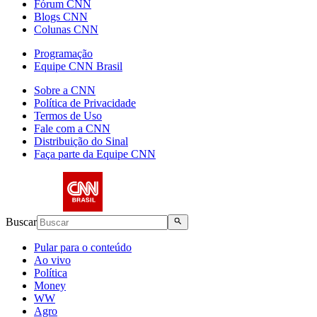
Fórum CNN
Blogs CNN
Colunas CNN
Programação
Equipe CNN Brasil
Sobre a CNN
Política de Privacidade
Termos de Uso
Fale com a CNN
Distribuição do Sinal
Faça parte da Equipe CNN
Buscar
Pular para o conteúdo
Ao vivo
Política
Money
WW
Agro