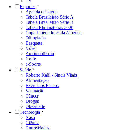
TV
Esportes
Agenda de Jogos
Tabela Brasileirão Série A
Tabela Brasileirão Série B
Tabela Eliminatórias 2026
Copa Libertadores da América
Olimpíadas
Basquete
Vôlei
Automobilismo
Golfe
e-Sports
Saúde
Roberto Kalil - Sinais Vitais
Alimentação
Exercícios Físicos
Vacinação
Câncer
Drogas
Obesidade
Tecnologia
Nasa
Ciência
Curiosidades