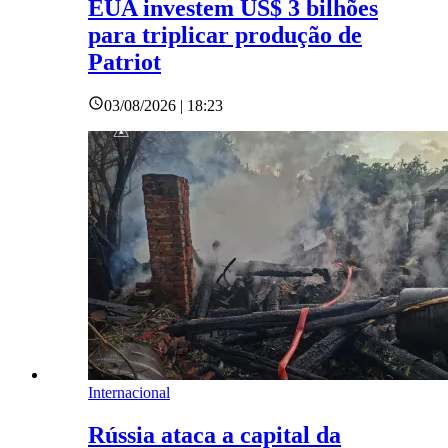
EUA investem US$ 3 bilhões
para triplicar produção de
Patriot
03/08/2026 | 18:23
Internacional
Rússia ataca a capital da