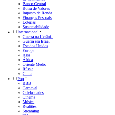
Banco Central
Bolsa de Valores
Imposto de Renda
Finanças Pessoais
Loterias
Sustentabilidade
Internacional
Guerra na Ucrânia
Guerra em Israel
Estados Unidos
Europa
Ásia
África
Oriente Médio
Rússia
China
Pop
BBB
Carnaval
Celebridades
Cinema
Música
Realities
Streaming