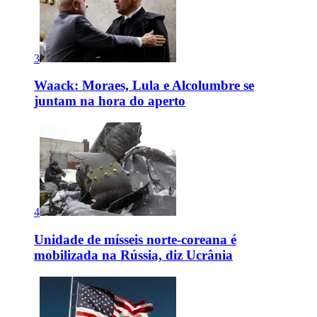
3
Waack: Moraes, Lula e Alcolumbre se
juntam na hora do aperto
4
Unidade de mísseis norte-coreana é
mobilizada na Rússia, diz Ucrânia