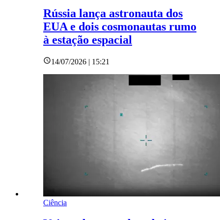
Rússia lança astronauta dos
EUA e dois cosmonautas rumo
à estação espacial
14/07/2026 | 15:21
Ciência