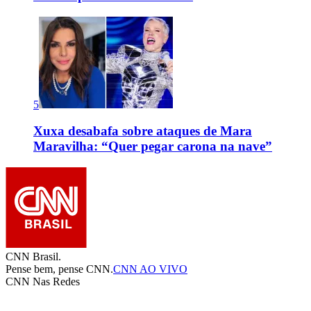
5
Xuxa desabafa sobre ataques de Mara
Maravilha: “Quer pegar carona na nave”
CNN Brasil.
Pense bem, pense CNN.
CNN AO VIVO
CNN Nas Redes