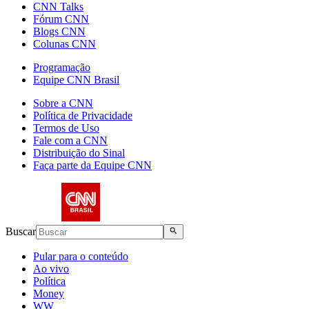
CNN Talks
Fórum CNN
Blogs CNN
Colunas CNN
Programação
Equipe CNN Brasil
Sobre a CNN
Política de Privacidade
Termos de Uso
Fale com a CNN
Distribuição do Sinal
Faça parte da Equipe CNN
Buscar
Pular para o conteúdo
Ao vivo
Política
Money
WW