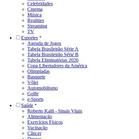
Celebridades
Cinema
Música
Realities
Streaming
TV
Esportes
Agenda de Jogos
Tabela Brasileirão Série A
Tabela Brasileirão Série B
Tabela Eliminatórias 2026
Copa Libertadores da América
Olimpíadas
Basquete
Vôlei
Automobilismo
Golfe
e-Sports
Saúde
Roberto Kalil - Sinais Vitais
Alimentação
Exercícios Físicos
Vacinação
Câncer
Drogas