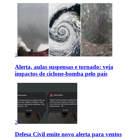
1
Alerta, aulas suspensas e tornado: veja
impactos de ciclone-bomba pelo país
2
Defesa Civil emite novo alerta para ventos