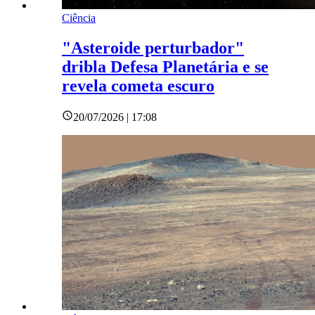
Ciência
"Asteroide perturbador"
dribla Defesa Planetária e se
revela cometa escuro
20/07/2026 | 17:08