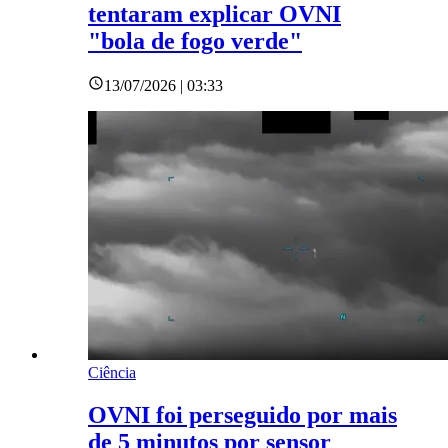
tentaram explicar OVNI
"bola de fogo verde"
13/07/2026 | 03:33
Ciência
OVNI foi perseguido por mais
de 5 minutos por sensor