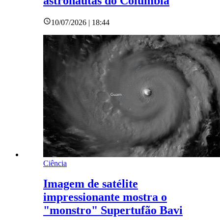
astronautas do Columbia
10/07/2026 | 18:44
Ciência
Imagem de satélite
impressionante mostra o
"monstro" Supertufão Bavi