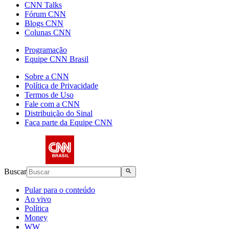
CNN Talks
Fórum CNN
Blogs CNN
Colunas CNN
Programação
Equipe CNN Brasil
Sobre a CNN
Política de Privacidade
Termos de Uso
Fale com a CNN
Distribuição do Sinal
Faça parte da Equipe CNN
Buscar
Pular para o conteúdo
Ao vivo
Política
Money
WW