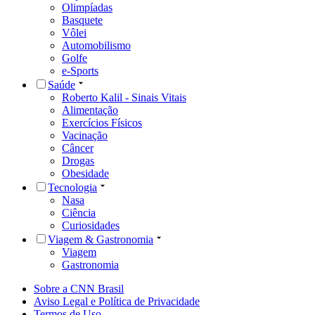
Olimpíadas
Basquete
Vôlei
Automobilismo
Golfe
e-Sports
Saúde
Roberto Kalil - Sinais Vitais
Alimentação
Exercícios Físicos
Vacinação
Câncer
Drogas
Obesidade
Tecnologia
Nasa
Ciência
Curiosidades
Viagem & Gastronomia
Viagem
Gastronomia
Sobre a CNN Brasil
Aviso Legal e Política de Privacidade
Termos de Uso