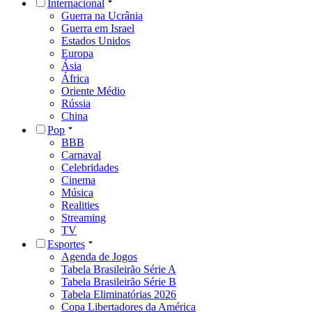
Internacional
Guerra na Ucrânia
Guerra em Israel
Estados Unidos
Europa
Ásia
África
Oriente Médio
Rússia
China
Pop
BBB
Carnaval
Celebridades
Cinema
Música
Realities
Streaming
TV
Esportes
Agenda de Jogos
Tabela Brasileirão Série A
Tabela Brasileirão Série B
Tabela Eliminatórias 2026
Copa Libertadores da América