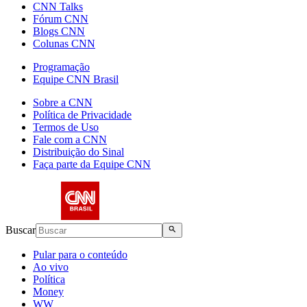
CNN Talks
Fórum CNN
Blogs CNN
Colunas CNN
Programação
Equipe CNN Brasil
Sobre a CNN
Política de Privacidade
Termos de Uso
Fale com a CNN
Distribuição do Sinal
Faça parte da Equipe CNN
Buscar
Pular para o conteúdo
Ao vivo
Política
Money
WW