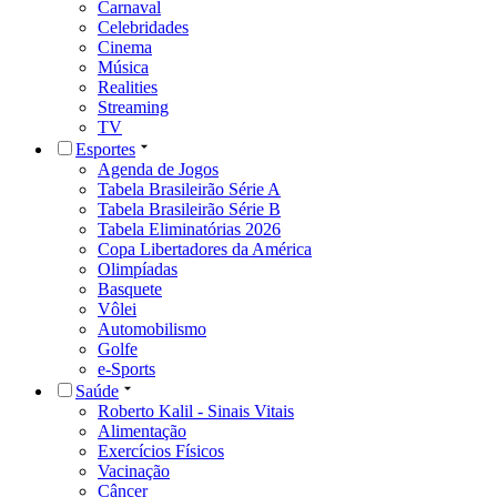
Carnaval
Celebridades
Cinema
Música
Realities
Streaming
TV
Esportes
Agenda de Jogos
Tabela Brasileirão Série A
Tabela Brasileirão Série B
Tabela Eliminatórias 2026
Copa Libertadores da América
Olimpíadas
Basquete
Vôlei
Automobilismo
Golfe
e-Sports
Saúde
Roberto Kalil - Sinais Vitais
Alimentação
Exercícios Físicos
Vacinação
Câncer