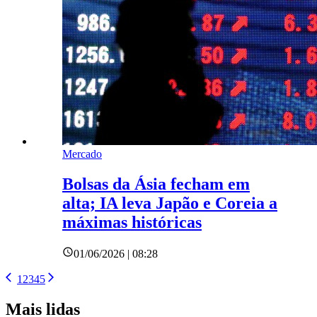
Mercado
Bolsas da Ásia fecham em
alta; IA leva Japão e Coreia a
máximas históricas
01/06/2026 | 08:28
1
2
3
4
5
Mais lidas