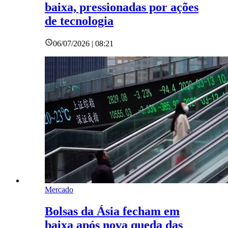
baixa, pressionadas por ações
de tecnologia
06/07/2026 | 08:21
Mercado
Bolsas da Ásia fecham em
baixa após nova queda das