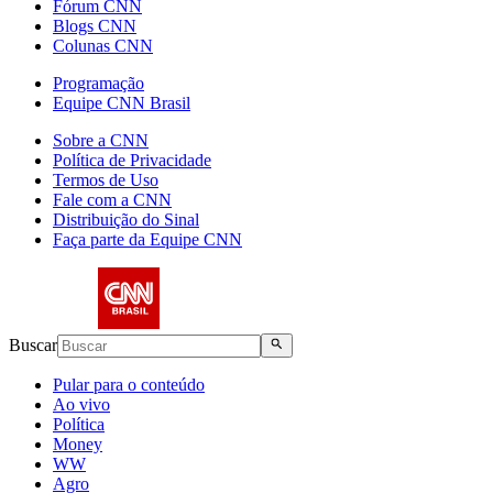
Fórum CNN
Blogs CNN
Colunas CNN
Programação
Equipe CNN Brasil
Sobre a CNN
Política de Privacidade
Termos de Uso
Fale com a CNN
Distribuição do Sinal
Faça parte da Equipe CNN
Buscar
Pular para o conteúdo
Ao vivo
Política
Money
WW
Agro