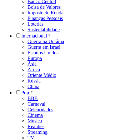
Banco Central
Bolsa de Valores
Imposto de Renda
Finanças Pessoais
Loterias
Sustentabilidade
Internacional
Guerra na Ucrânia
Guerra em Israel
Estados Unidos
Europa
Ásia
África
Oriente Médio
Rússia
China
Pop
BBB
Carnaval
Celebridades
Cinema
Música
Realities
Streaming
TV