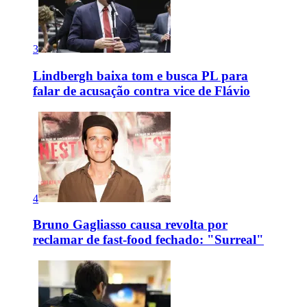
3
Lindbergh baixa tom e busca PL para
falar de acusação contra vice de Flávio
4
Bruno Gagliasso causa revolta por
reclamar de fast-food fechado: "Surreal"