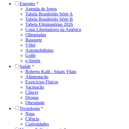
Esportes
Agenda de Jogos
Tabela Brasileirão Série A
Tabela Brasileirão Série B
Tabela Eliminatórias 2026
Copa Libertadores da América
Olimpíadas
Basquete
Vôlei
Automobilismo
Golfe
e-Sports
Saúde
Roberto Kalil - Sinais Vitais
Alimentação
Exercícios Físicos
Vacinação
Câncer
Drogas
Obesidade
Tecnologia
Nasa
Ciência
Curiosidades