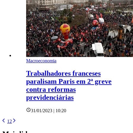
Macroeconomia
Trabalhadores franceses
paralisam Paris em 2ª greve
contra reformas
previdenciárias
31/01/2023 | 10:20
1
2