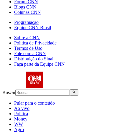
Fórum CNN
Blogs CNN
Colunas CNN
Programação
Equipe CNN Brasil
Sobre a CNN
Política de Privacidade
Termos de Uso
Fale com a CNN
Distribuição do Sinal
Faça parte da Equipe CNN
Buscar
Pular para o conteúdo
Ao vivo
Política
Money
WW
Agro