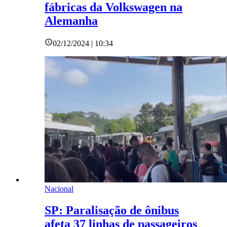
fábricas da Volkswagen na
Alemanha
02/12/2024 | 10:34
Nacional
SP: Paralisação de ônibus
afeta 37 linhas de passageiros