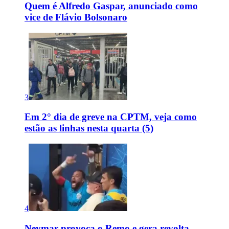
Quem é Alfredo Gaspar, anunciado como
vice de Flávio Bolsonaro
3
Em 2° dia de greve na CPTM, veja como
estão as linhas nesta quarta (5)
4
Neymar provoca o Remo e gera revolta