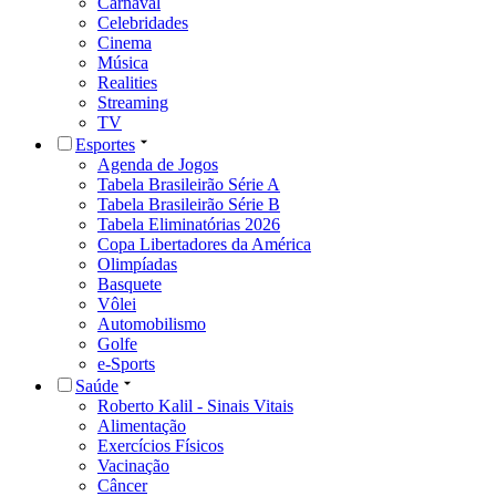
Carnaval
Celebridades
Cinema
Música
Realities
Streaming
TV
Esportes
Agenda de Jogos
Tabela Brasileirão Série A
Tabela Brasileirão Série B
Tabela Eliminatórias 2026
Copa Libertadores da América
Olimpíadas
Basquete
Vôlei
Automobilismo
Golfe
e-Sports
Saúde
Roberto Kalil - Sinais Vitais
Alimentação
Exercícios Físicos
Vacinação
Câncer