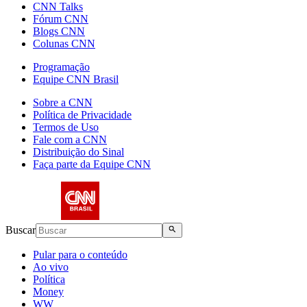
CNN Talks
Fórum CNN
Blogs CNN
Colunas CNN
Programação
Equipe CNN Brasil
Sobre a CNN
Política de Privacidade
Termos de Uso
Fale com a CNN
Distribuição do Sinal
Faça parte da Equipe CNN
Buscar
Pular para o conteúdo
Ao vivo
Política
Money
WW