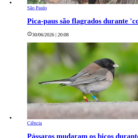
São Paulo
Pica-paus são flagrados durante 'co
30/06/2026 | 20:08
Ciência
Pássaros mudaram os bicos durant