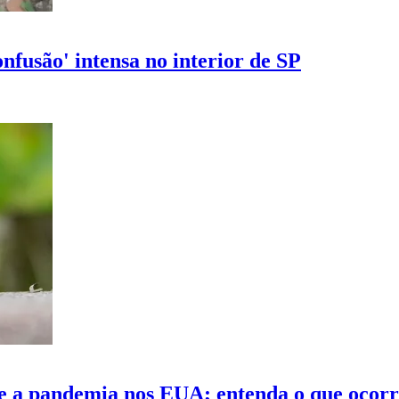
nfusão' intensa no interior de SP
e a pandemia nos EUA; entenda o que ocor