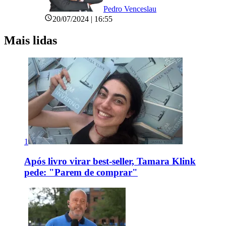
Pedro Venceslau
20/07/2024 | 16:55
Mais lidas
1
Após livro virar best-seller, Tamara Klink
pede: "Parem de comprar"