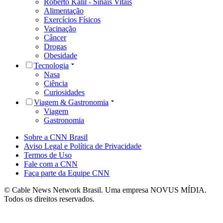
Roberto Kalil - Sinais Vitais
Alimentação
Exercícios Físicos
Vacinação
Câncer
Drogas
Obesidade
Tecnologia
Nasa
Ciência
Curiosidades
Viagem & Gastronomia
Viagem
Gastronomia
Sobre a CNN Brasil
Aviso Legal e Política de Privacidade
Termos de Uso
Fale com a CNN
Faça parte da Equipe CNN
© Cable News Network Brasil. Uma empresa NOVUS MÍDIA.
Todos os direitos reservados.