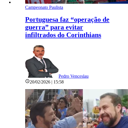
Campeonato Paulista
Portuguesa faz “operação de
guerra” para evitar
infiltrados do Corinthians
Pedro Venceslau
20/02/2026 | 15:58