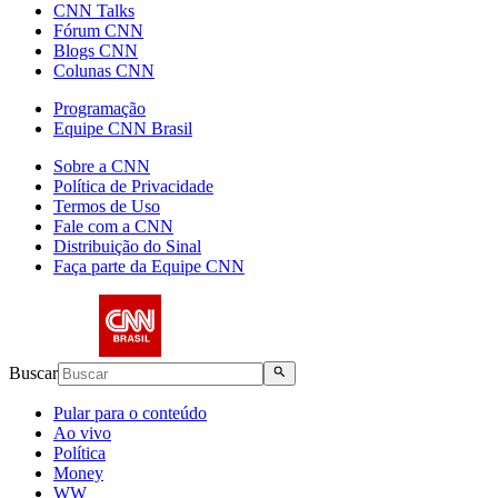
CNN Talks
Fórum CNN
Blogs CNN
Colunas CNN
Programação
Equipe CNN Brasil
Sobre a CNN
Política de Privacidade
Termos de Uso
Fale com a CNN
Distribuição do Sinal
Faça parte da Equipe CNN
Buscar
Pular para o conteúdo
Ao vivo
Política
Money
WW