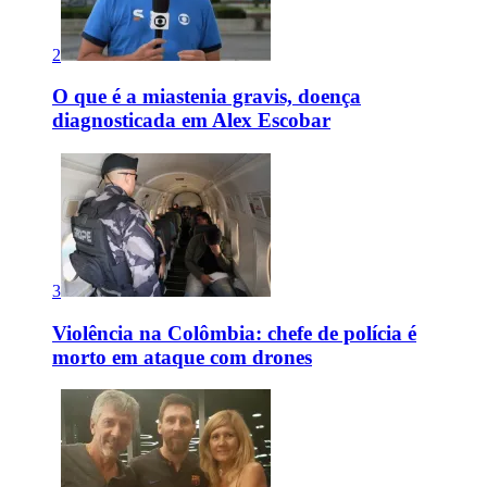
2
O que é a miastenia gravis, doença
diagnosticada em Alex Escobar
3
Violência na Colômbia: chefe de polícia é
morto em ataque com drones