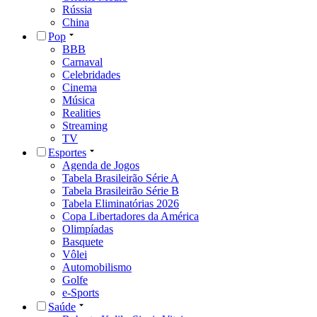
Rússia
China
Pop
BBB
Carnaval
Celebridades
Cinema
Música
Realities
Streaming
TV
Esportes
Agenda de Jogos
Tabela Brasileirão Série A
Tabela Brasileirão Série B
Tabela Eliminatórias 2026
Copa Libertadores da América
Olimpíadas
Basquete
Vôlei
Automobilismo
Golfe
e-Sports
Saúde