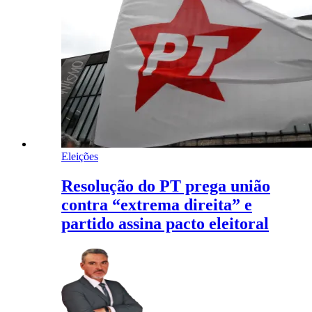
Eleições
Resolução do PT prega união
contra “extrema direita” e
partido assina pacto eleitoral