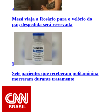
4
Messi viaja a Rosário para o velório do
pai; despedida será reservada
5
Sete pacientes que receberam polilaminina
morreram durante tratamento