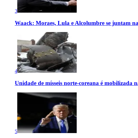
3
Waack: Moraes, Lula e Alcolumbre se juntam na
4
Unidade de mísseis norte-coreana é mobilizada n
5