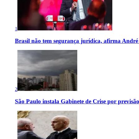
1
Brasil não tem segurança jurídica, afirma And
2
São Paulo instala Gabinete de Crise por previsã