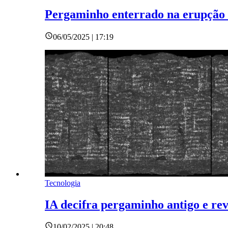
Pergaminho enterrado na erupção d
06/05/2025 | 17:19
Tecnologia
IA decifra pergaminho antigo e re
10/02/2025 | 20:48