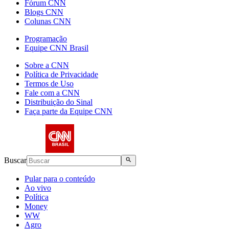
Fórum CNN
Blogs CNN
Colunas CNN
Programação
Equipe CNN Brasil
Sobre a CNN
Política de Privacidade
Termos de Uso
Fale com a CNN
Distribuição do Sinal
Faça parte da Equipe CNN
Buscar
Pular para o conteúdo
Ao vivo
Política
Money
WW
Agro