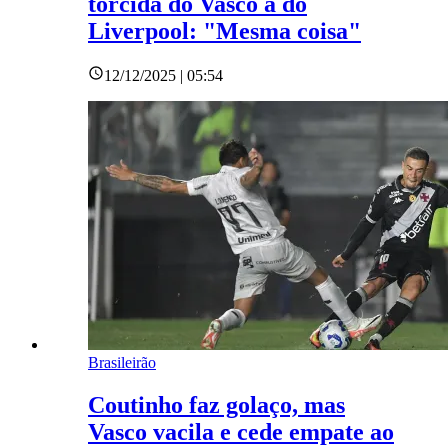
torcida do Vasco à do
Liverpool: "Mesma coisa"
12/12/2025 | 05:54
Brasileirão
Coutinho faz golaço, mas
Vasco vacila e cede empate ao