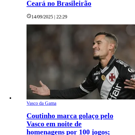
Ceará no Brasileirão
14/09/2025 | 22:29
Vasco da Gama
Coutinho marca golaço pelo
Vasco em noite de
homenagens por 100 jogos;