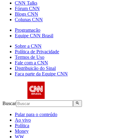
CNN Talks
Fórum CNN
Blogs CNN
Colunas CNN
Programação
Equipe CNN Brasil
Sobre a CNN
Política de Privacidade
Termos de Uso
Fale com a CNN
Distribuição do Sinal
Faça parte da Equipe CNN
Buscar
Pular para o conteúdo
Ao vivo
Política
Money
WW