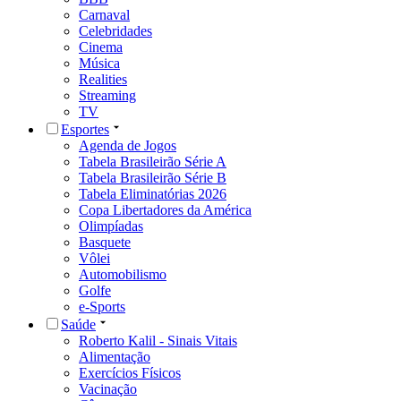
Carnaval
Celebridades
Cinema
Música
Realities
Streaming
TV
Esportes
Agenda de Jogos
Tabela Brasileirão Série A
Tabela Brasileirão Série B
Tabela Eliminatórias 2026
Copa Libertadores da América
Olimpíadas
Basquete
Vôlei
Automobilismo
Golfe
e-Sports
Saúde
Roberto Kalil - Sinais Vitais
Alimentação
Exercícios Físicos
Vacinação