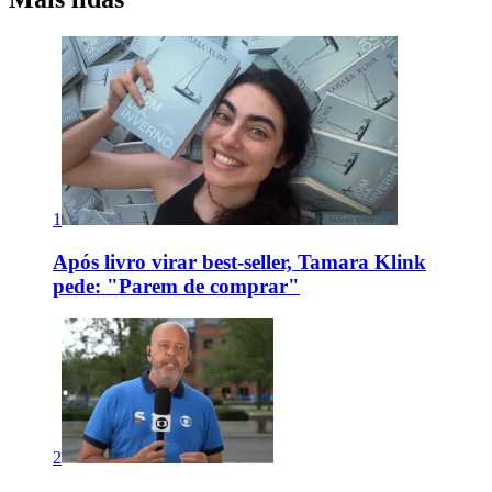
1
Após livro virar best-seller, Tamara Klink
pede: "Parem de comprar"
2