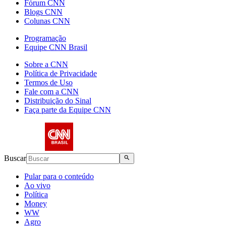
Fórum CNN
Blogs CNN
Colunas CNN
Programação
Equipe CNN Brasil
Sobre a CNN
Política de Privacidade
Termos de Uso
Fale com a CNN
Distribuição do Sinal
Faça parte da Equipe CNN
Buscar
Pular para o conteúdo
Ao vivo
Política
Money
WW
Agro