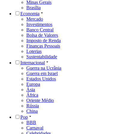
Minas Gerais
Brasília
Economia
Mercado
Investimentos
Banco Central
Bolsa de Valores
Imposto de Renda
Finanças Pessoais
Loterias
Sustentabilidade
Internacional
Guerra na Ucrânia
Guerra em Israel
Estados Unidos
Europa
Ásia
África
Oriente Médio
Rússia
China
Pop
BBB
Carnaval
Celebridades