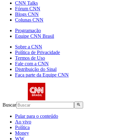
CNN Talks
Fórum CNN
Blogs CNN
Colunas CNN
Programação
Equipe CNN Brasil
Sobre a CNN
Política de Privacidade
Termos de Uso
Fale com a CNN
Distribuição do Sinal
Faça parte da Equipe CNN
Buscar
Pular para o conteúdo
Ao vivo
Política
Money
WW