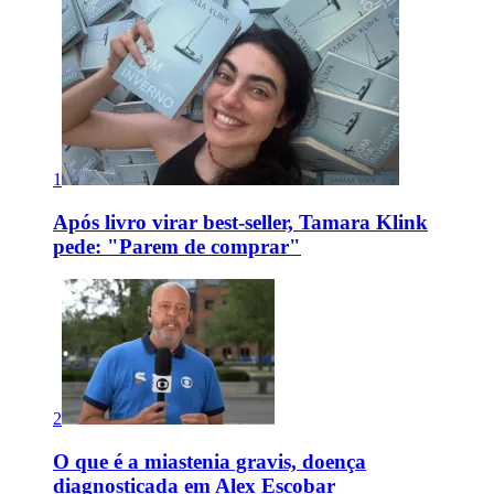
1
Após livro virar best-seller, Tamara Klink
pede: "Parem de comprar"
2
O que é a miastenia gravis, doença
diagnosticada em Alex Escobar