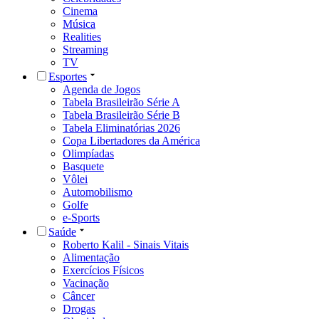
Cinema
Música
Realities
Streaming
TV
Esportes
Agenda de Jogos
Tabela Brasileirão Série A
Tabela Brasileirão Série B
Tabela Eliminatórias 2026
Copa Libertadores da América
Olimpíadas
Basquete
Vôlei
Automobilismo
Golfe
e-Sports
Saúde
Roberto Kalil - Sinais Vitais
Alimentação
Exercícios Físicos
Vacinação
Câncer
Drogas