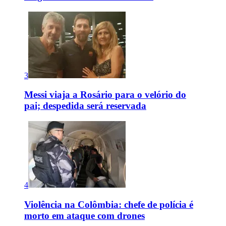
3
Messi viaja a Rosário para o velório do
pai; despedida será reservada
4
Violência na Colômbia: chefe de polícia é
morto em ataque com drones