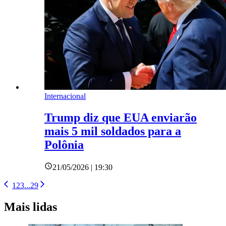
Internacional
Trump diz que EUA enviarão
mais 5 mil soldados para a
Polônia
21/05/2026 | 19:30
1
2
3
...
29
Mais lidas