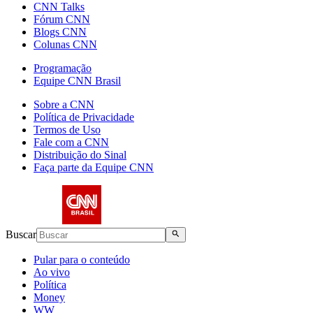
CNN Talks
Fórum CNN
Blogs CNN
Colunas CNN
Programação
Equipe CNN Brasil
Sobre a CNN
Política de Privacidade
Termos de Uso
Fale com a CNN
Distribuição do Sinal
Faça parte da Equipe CNN
Buscar
Pular para o conteúdo
Ao vivo
Política
Money
WW