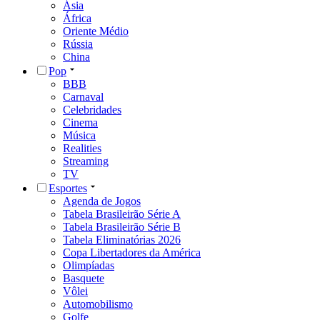
Ásia
África
Oriente Médio
Rússia
China
Pop
BBB
Carnaval
Celebridades
Cinema
Música
Realities
Streaming
TV
Esportes
Agenda de Jogos
Tabela Brasileirão Série A
Tabela Brasileirão Série B
Tabela Eliminatórias 2026
Copa Libertadores da América
Olimpíadas
Basquete
Vôlei
Automobilismo
Golfe