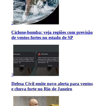
2
Ciclone-bomba: veja regiões com previsão
de ventos fortes no estado de SP
3
Defesa Civil emite novo alerta para ventos
e chuva forte no Rio de Janeiro