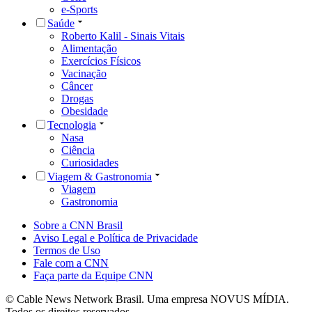
e-Sports
Saúde
Roberto Kalil - Sinais Vitais
Alimentação
Exercícios Físicos
Vacinação
Câncer
Drogas
Obesidade
Tecnologia
Nasa
Ciência
Curiosidades
Viagem & Gastronomia
Viagem
Gastronomia
Sobre a CNN Brasil
Aviso Legal e Política de Privacidade
Termos de Uso
Fale com a CNN
Faça parte da Equipe CNN
© Cable News Network Brasil. Uma empresa NOVUS MÍDIA.
Todos os direitos reservados.