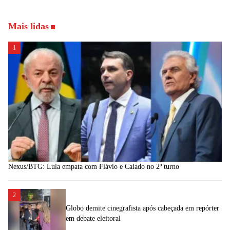
Mais lidas
1
Nexus/BTG: Lula empata com Flávio e Caiado no 2º turno
2
Globo demite cinegrafista após cabeçada em repórter
em debate eleitoral