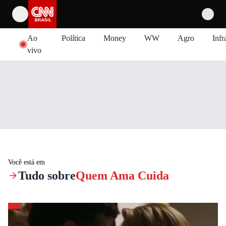
Pular para o conteúdo
Ao
Política
Money
WW
Agro
Infr
vivo
Você está em
Tudo sobre
Quem Ama Cuida