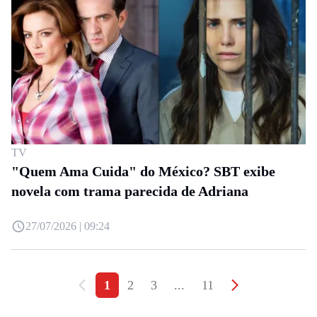
TV
"Quem Ama Cuida" do México? SBT exibe
novela com trama parecida de Adriana
27/07/2026 | 09:24
1
2
3
...
11