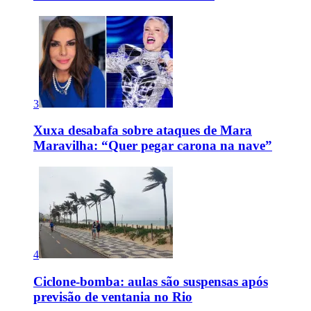
3
Xuxa desabafa sobre ataques de Mara
Maravilha: “Quer pegar carona na nave”
4
Ciclone-bomba: aulas são suspensas após
previsão de ventania no Rio