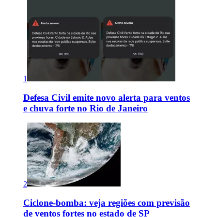
1
Defesa Civil emite novo alerta para ventos
e chuva forte no Rio de Janeiro
2
Ciclone-bomba: veja regiões com previsão
de ventos fortes no estado de SP