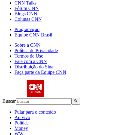
CNN Talks
Fórum CNN
Blogs CNN
Colunas CNN
Programação
Equipe CNN Brasil
Sobre a CNN
Política de Privacidade
Termos de Uso
Fale com a CNN
Distribuição do Sinal
Faça parte da Equipe CNN
Buscar
Pular para o conteúdo
Ao vivo
Política
Money
WW