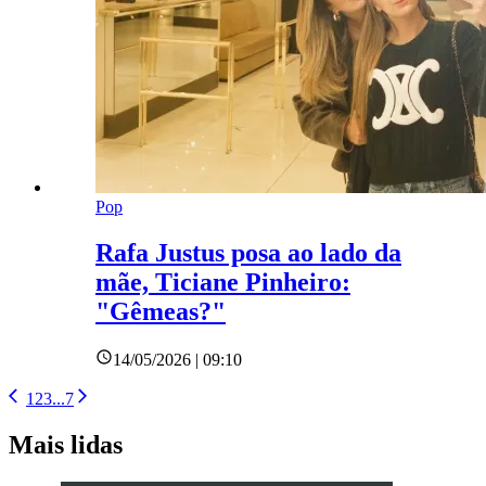
Pop
Rafa Justus posa ao lado da
mãe, Ticiane Pinheiro:
"Gêmeas?"
14/05/2026 | 09:10
1
2
3
...
7
Mais lidas