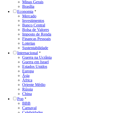
Minas Gerais
Brasília
Economia
Mercado
Investimentos
Banco Central
Bolsa de Valores
Imposto de Renda
Finanças Pessoais
Loterias
Sustentabilidade
Internacional
Guerra na Ucrânia
Guerra em Israel
Estados Unidos
Europa
Ásia
África
Oriente Médio
Rússia
China
Pop
BBB
Carnaval
Celebridades