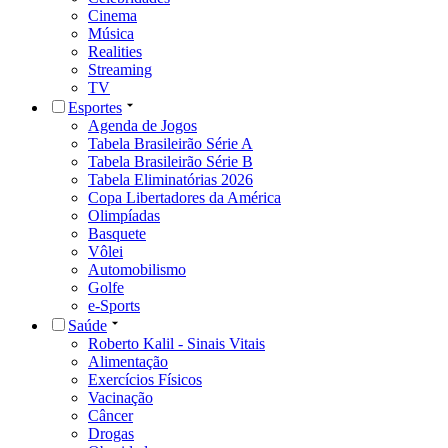
Cinema
Música
Realities
Streaming
TV
Esportes
Agenda de Jogos
Tabela Brasileirão Série A
Tabela Brasileirão Série B
Tabela Eliminatórias 2026
Copa Libertadores da América
Olimpíadas
Basquete
Vôlei
Automobilismo
Golfe
e-Sports
Saúde
Roberto Kalil - Sinais Vitais
Alimentação
Exercícios Físicos
Vacinação
Câncer
Drogas