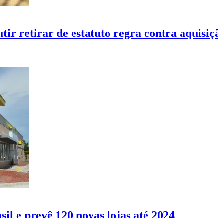
tir retirar de estatuto regra contra aquisiç
l e prevê 120 novas lojas até 2024