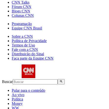
CNN Talks
Fórum CNN
Blogs CNN
Colunas CNN
Programação
Equipe CNN Brasil
Sobre a CNN
Política de Privacidade
Termos de Uso
Fale com a CNN
Distribuição do Sinal
Faça parte da Equipe CNN
Buscar
Pular para o conteúdo
Ao vivo
Política
Money
WW