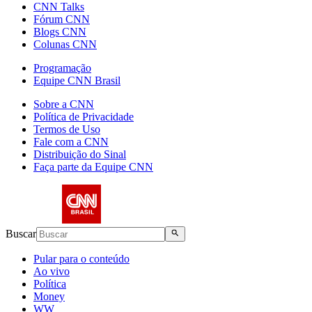
CNN Talks
Fórum CNN
Blogs CNN
Colunas CNN
Programação
Equipe CNN Brasil
Sobre a CNN
Política de Privacidade
Termos de Uso
Fale com a CNN
Distribuição do Sinal
Faça parte da Equipe CNN
Buscar
Pular para o conteúdo
Ao vivo
Política
Money
WW