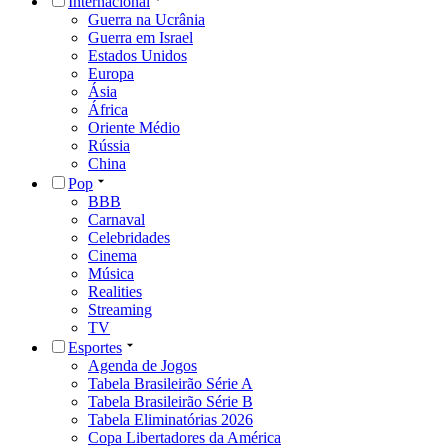
Internacional
Guerra na Ucrânia
Guerra em Israel
Estados Unidos
Europa
Ásia
África
Oriente Médio
Rússia
China
Pop
BBB
Carnaval
Celebridades
Cinema
Música
Realities
Streaming
TV
Esportes
Agenda de Jogos
Tabela Brasileirão Série A
Tabela Brasileirão Série B
Tabela Eliminatórias 2026
Copa Libertadores da América