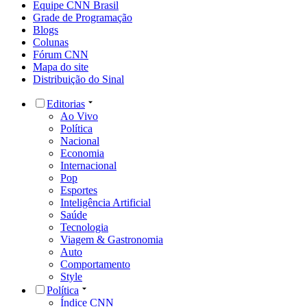
Equipe CNN Brasil
Grade de Programação
Blogs
Colunas
Fórum CNN
Mapa do site
Distribuição do Sinal
Editorias
Ao Vivo
Política
Nacional
Economia
Internacional
Pop
Esportes
Inteligência Artificial
Saúde
Tecnologia
Viagem & Gastronomia
Auto
Comportamento
Style
Política
Índice CNN