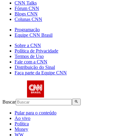
CNN Talks
Fórum CNN
Blogs CNN
Colunas CNN
Programação
Equipe CNN Brasil
Sobre a CNN
Política de Privacidade
Termos de Uso
Fale com a CNN
Distribuição do Sinal
Faça parte da Equipe CNN
Buscar
Pular para o conteúdo
Ao vivo
Política
Money
WW