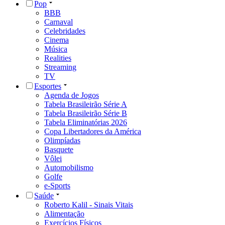
Pop
BBB
Carnaval
Celebridades
Cinema
Música
Realities
Streaming
TV
Esportes
Agenda de Jogos
Tabela Brasileirão Série A
Tabela Brasileirão Série B
Tabela Eliminatórias 2026
Copa Libertadores da América
Olimpíadas
Basquete
Vôlei
Automobilismo
Golfe
e-Sports
Saúde
Roberto Kalil - Sinais Vitais
Alimentação
Exercícios Físicos